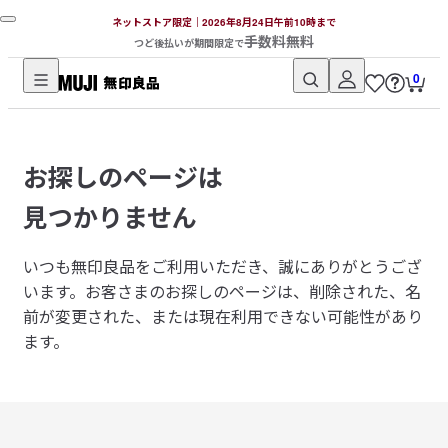
ネットストア限定｜2026年8月24日午前10時まで
手数料無料
つど後払いが期間限定で
0
無
印
良
お探しのページは
品
ネ
見つかりません
ッ
ト
いつも無印良品をご利用いただき、誠にありがとうござ
ス
います。
お客さまのお探しのページは、削除された、名
ト
前が変更された、または現在利用できない可能性があり
ア
ます。