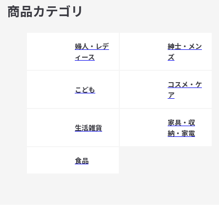
商品カテゴリ
婦人・レデ
紳士・メン
ィース
ズ
コスメ・ケ
こども
ア
家具・収
生活雑貨
納・家電
食品