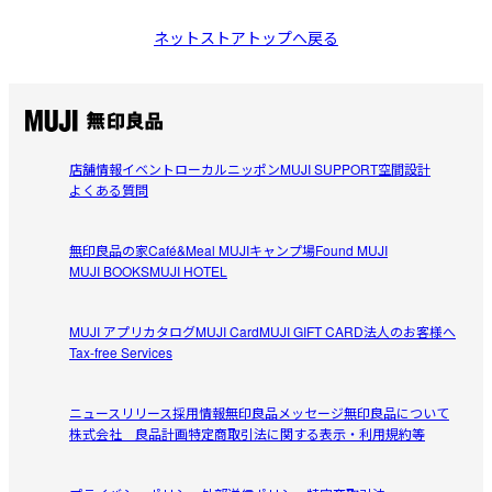
ネットストアトップへ戻る
店舗情報
イベント
ローカルニッポン
MUJI SUPPORT
空間設計
よくある質問
無印良品の家
Café&Meal MUJI
キャンプ場
Found MUJI
MUJI BOOKS
MUJI HOTEL
MUJI アプリ
カタログ
MUJI Card
MUJI GIFT CARD
法人のお客様へ
Tax-free Services
ニュースリリース
採用情報
無印良品メッセージ
無印良品について
株式会社 良品計画
特定商取引法に関する表示・利用規約等