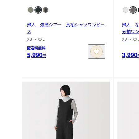
婦人 強撚シアー 長袖シャツワンピー
婦人 
ス
分袖ワ
XS 〜 XXL
XS 〜 XX
配送料無料
5,990
3,990
円