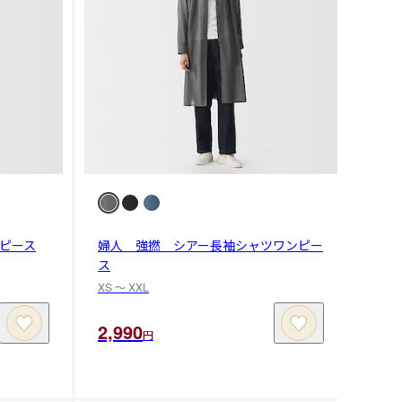
ピース
婦人 強撚 シアー長袖シャツワンピー
ス
XS 〜 XXL
2,990
円