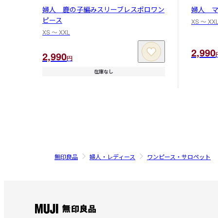
婦人 鹿の子編みスリーブレスポロワン
婦人 
ピース
XS 〜 XX
XS 〜 XXL
2,990
2,990
円
在庫なし
無印良品
婦人・レディース
ワンピース・サロペット