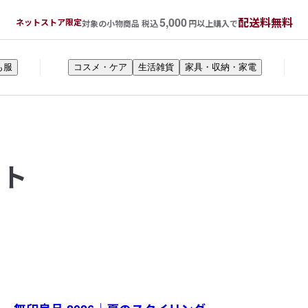
5,000
配送料無料
ネットストア限定
対象の小物商品 税込
円以上購入で
も服
コスメ・ケア
生活雑貨
家具・収納・家電
ット