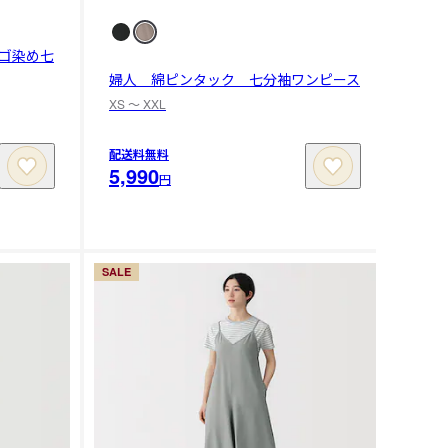
ゴ染め七
婦人 綿ピンタック 七分袖ワンピース
XS 〜 XXL
配送料無料
5,990
円
SALE