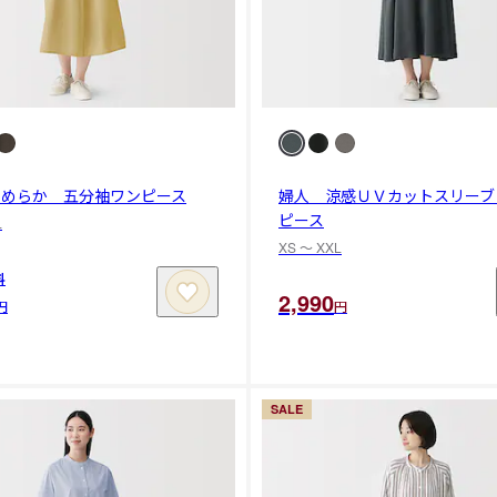
なめらか 五分袖ワンピース
婦人 涼感ＵＶカットスリーブ
ピース
L
XS 〜 XXL
料
2,990
円
円
SALE