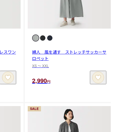
レスワン
婦人 風を通す ストレッチサッカーサ
ロペット
XS 〜 XXL
2,990
円
SALE