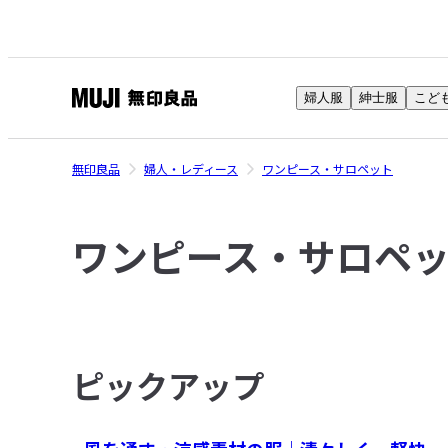
婦人服
紳士服
こど
無
印
良
無印良品
婦人・レディース
ワンピース・サロペット
品
ネ
ワンピース・サロペ
ッ
ト
ス
ト
ア
ピックアップ