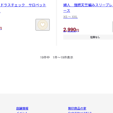
マドラスチェック サロペット
婦人 強撚天竺編みスリーブレ
ース
L
XS 〜 XXL
2,990
円
円
在庫なし
19
件中
1
件〜
19
件表示
店舗情報
無印良品の家
イベント
Café&Meal MUJI