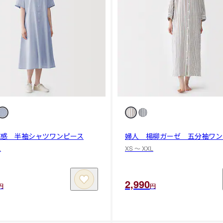
涼感 半袖シャツワンピース
婦人 楊柳ガーゼ 五分袖ワン
L
XS 〜 XXL
2,990
円
円