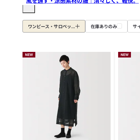
風を通す・涼感素材の服｜清々しく、軽快。
ワンピース・サロペッ...
在庫ありのみ
サ
NEW
NEW