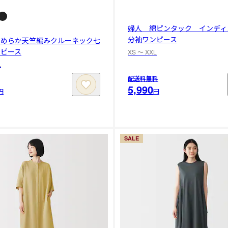
婦人 綿ピンタック インディ
分袖ワンピース
なめらか天竺編みクルーネック七
ンピース
XS 〜 XXL
L
配送料無料
5,990
円
円
SALE