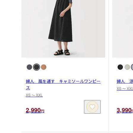
婦人 風を通す キャミソールワンピー
婦人 
ス
XS 〜 XX
XS 〜 XXL
2,990
3,990
円