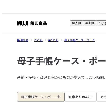
婦人服
紳士服
こど
無
印
良
無印良品
こども
■こども
母子手帳ケース・ポーチ
品
ネ
母子手帳ケース・ポ
ッ
ト
ス
ト
産前・産後・育児と何かとものが増えてしまう時期
ア
母子手帳ケース・ポー...
在庫ありのみ
カ