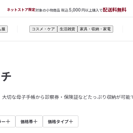
5,000
配送料無料
ネットストア限定
対象の小物商品 税込
円以上購入で
も服
コスメ・ケア
生活雑貨
家具・収納・家電
ーチ
、大切な母子手帳から診察券・保険証などたっぷり収納が可能
ラー
価格帯
価格タイプ