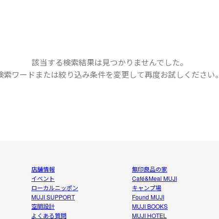
該当する検索結果は見つかりませんでした。
検索ワードまたは絞り込み条件を変更して
再度お試しください
店舗情報
無印良品の家
イベント
Café&Meal MUJI
ローカルニッポン
キャンプ場
MUJI SUPPORT
Found MUJI
空間設計
MUJI BOOKS
よくある質問
MUJI HOTEL