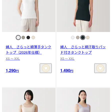
婦人 さらっと綿薄手タンク
婦人 さらっと綿汗取りパッ
トップ（2026年仕様）
ド付きタンクトップ
XS 〜 XXL
XS 〜 XXL
1,290
1,490
円
円