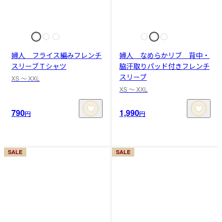
婦人 フライス編みフレンチ
婦人 なめらかリブ 背中・
スリーブＴシャツ
脇汗取りパッド付きフレンチ
スリーブ
XS 〜 XXL
XS 〜 XXL
790
1,990
円
円
SALE
SALE