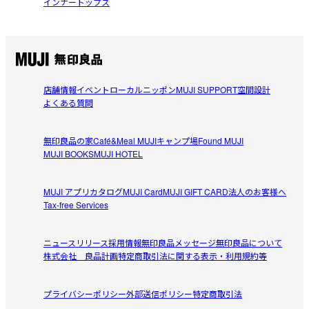
インナートップス
店舗情報
イベント
ローカルニッポン
MUJI SUPPORT
空間設計
よくある質問
無印良品の家
Café&Meal MUJI
キャンプ場
Found MUJI
MUJI BOOKS
MUJI HOTEL
MUJI アプリ
カタログ
MUJI Card
MUJI GIFT CARD
法人のお客様へ
Tax-free Services
ニュースリリース
採用情報
無印良品メッセージ
無印良品について
株式会社 良品計画
特定商取引法に関する表示・利用規約等
プライバシーポリシー
外部送信ポリシー
特定商取引法