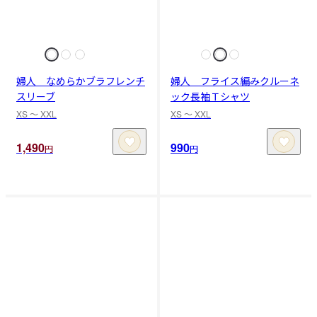
婦人 なめらかブラフレンチ
婦人 フライス編みクルーネ
スリーブ
ック長袖Ｔシャツ
XS 〜 XXL
XS 〜 XXL
1,490
990
円
円