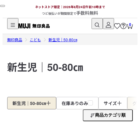
ネットストア限定｜2026年8月24日午前10時まで
手数料無料
つど後払いが期間限定で
0
無
無印良品
印
こども
新生児｜50-80㎝
良
品
新生児｜50-80㎝
ネ
ッ
ト
ス
ト
ア
新生児｜50-80㎝
在庫ありのみ
サイズ
グ
商品カテゴリ順