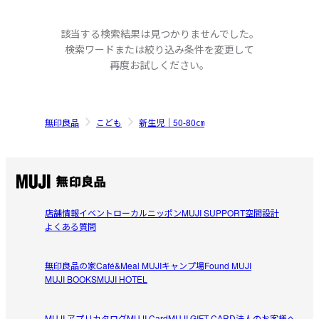
該当する検索結果は見つかりませんでした。
検索ワードまたは絞り込み条件を変更して
再度お試しください。
無印良品
こども
新生児｜50-80㎝
店舗情報
イベント
ローカルニッポン
MUJI SUPPORT
空間設計
よくある質問
無印良品の家
Café&Meal MUJI
キャンプ場
Found MUJI
MUJI BOOKS
MUJI HOTEL
MUJI アプリ
カタログ
MUJI Card
MUJI GIFT CARD
法人のお客様へ