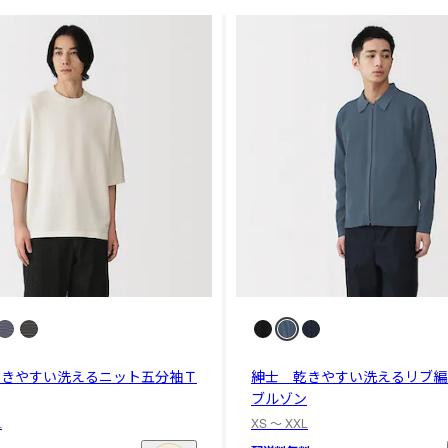
乾きやすい洗えるニット五分袖Ｔ
紳士 乾きやすい洗えるリブ編
ブルゾン
L
XS 〜 XXL