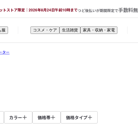
手数料無
ットストア限定｜2026年8月24日午前10時まで
つど後払いが期間限定で
も服
コスメ・ケア
生活雑貨
家具・収納・家電
ーター
カラー
価格帯
価格タイプ