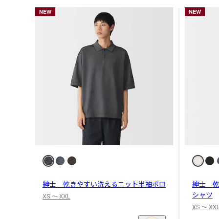
NEW
NEW
紳士 乾きやすい洗えるニット半袖ポロ
紳士 
シャツ
XS 〜 XXL
XS 〜 XX