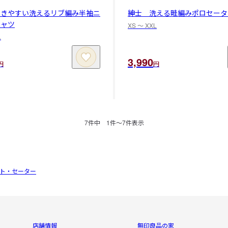
乾きやすい洗えるリブ編み半袖ニ
紳士 洗える畦編みポロセータ
シャツ
XS 〜 XXL
L
3,990
円
円
7
件中
1
件〜
7
件表示
ト・セーター
店舗情報
無印良品の家