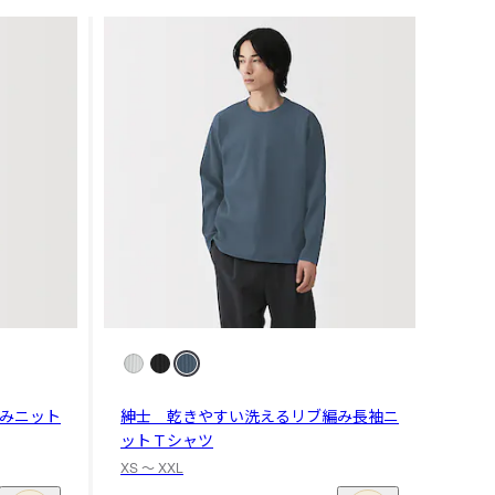
みニット
紳士 乾きやすい洗えるリブ編み長袖ニ
ットＴシャツ
XS 〜 XXL