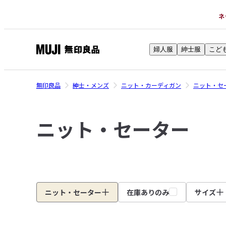
ネ
婦人服
紳士服
こど
無
印
良
無印良品
紳士・メンズ
ニット・カーディガン
ニット・セ
品
ネ
ニット・セーター
ッ
ト
ス
ト
ア
ニット・セーター
在庫ありのみ
サイズ