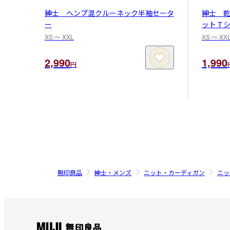
紳士 ヘンプ混クルーネック半袖セータ
紳士 
ー
ットＴ
XS 〜 XXL
XS 〜 XX
2,990
1,990
円
無印良品
紳士・メンズ
ニット・カーディガン
ニッ