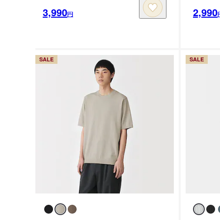
3,990
2,990
円
SALE
SALE