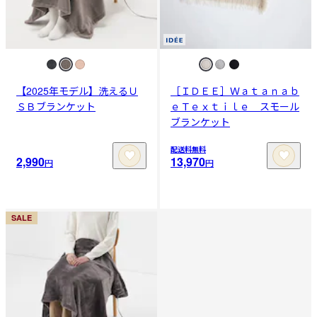
【2025年モデル】洗えるＵ
［ＩＤＥＥ］Ｗａｔａｎａｂ
ＳＢブランケット
ｅＴｅｘｔｉｌｅ スモール
ブランケット
配送料無料
2,990
13,970
円
円
SALE