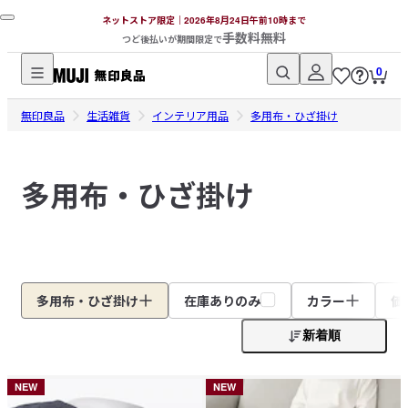
ネットストア限定｜2026年8月24日午前10時まで
手数料無料
つど後払いが期間限定で
0
無
無印良品
印
生活雑貨
インテリア用品
多用布・ひざ掛け
良
品
多用布・ひざ掛け
ネ
ッ
ト
ス
ト
ア
多用布・ひざ掛け
在庫ありのみ
カラー
価
新着順
NEW
NEW