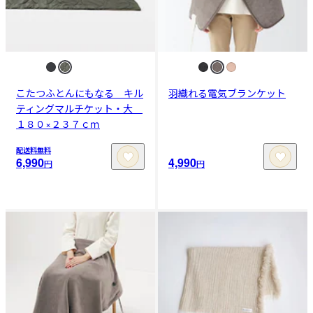
こたつふとんにもなる キル
羽織れる電気ブランケット
ティングマルチケット・大
１８０×２３７ｃｍ
配送料無料
6,990
4,990
円
円