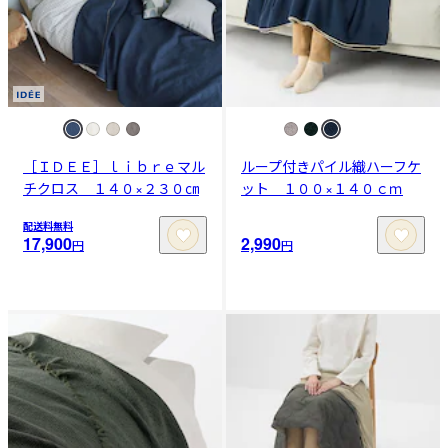
［ＩＤＥＥ］ｌｉｂｒｅマル
ループ付きパイル織ハーフケ
チクロス １４０×２３０㎝
ット １００×１４０ｃｍ
配送料無料
17,900
2,990
円
円