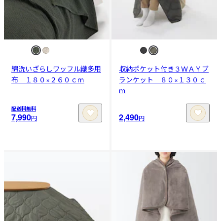
綿洗いざらしワッフル織多用
収納ポケット付き３ＷＡＹブ
布 １８０×２６０ｃｍ
ランケット ８０×１３０ｃ
ｍ
配送料無料
7,990
2,490
円
円