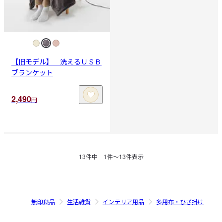
【旧モデル】 洗えるＵＳＢ
ブランケット
2,490
円
13
件中
1
件〜
13
件表示
無印良品
生活雑貨
インテリア用品
多用布・ひざ掛け