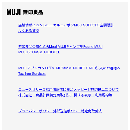
店舗情報
イベント
ローカルニッポン
MUJI SUPPORT
空間設計
よくある質問
無印良品の家
Café&Meal MUJI
キャンプ場
Found MUJI
MUJI BOOKS
MUJI HOTEL
MUJI アプリ
カタログ
MUJI Card
MUJI GIFT CARD
法人のお客様へ
Tax-free Services
ニュースリリース
採用情報
無印良品メッセージ
無印良品について
株式会社 良品計画
特定商取引法に関する表示・利用規約等
プライバシーポリシー
外部送信ポリシー
特定商取引法