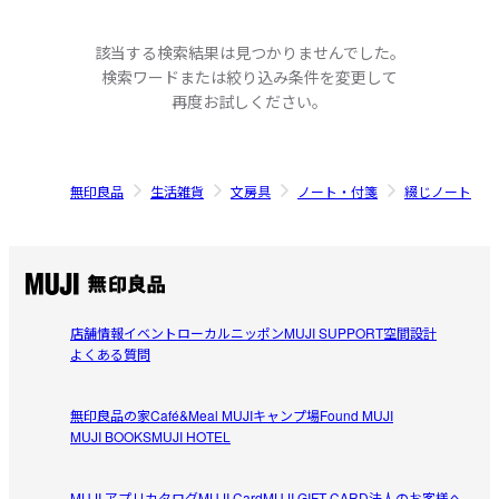
該当する検索結果は見つかりませんでした。
検索ワードまたは絞り込み条件を変更して
再度お試しください。
無印良品
生活雑貨
文房具
ノート・付箋
綴じノート
店舗情報
イベント
ローカルニッポン
MUJI SUPPORT
空間設計
よくある質問
無印良品の家
Café&Meal MUJI
キャンプ場
Found MUJI
MUJI BOOKS
MUJI HOTEL
MUJI アプリ
カタログ
MUJI Card
MUJI GIFT CARD
法人のお客様へ