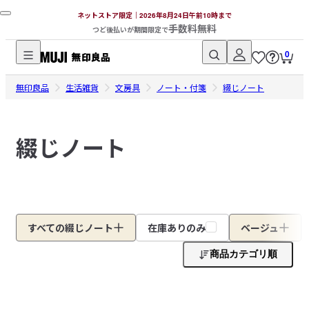
ネットストア限定｜2026年8月24日午前10時まで
手数料無料
つど後払いが期間限定で
0
無
無印良品
印
生活雑貨
文房具
ノート・付箋
綴じノート
良
品
綴じノート
ネ
ッ
ト
ス
ト
ア
すべての綴じノート
在庫ありのみ
ベージュ
商品カテゴリ順