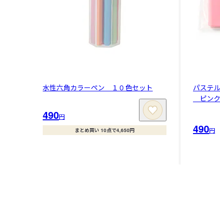
水性六角カラーペン １０色セット
パステ
ピンク
490
円
490
円
まとめ買い 10点で4,650円