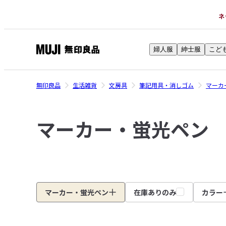
ネ
婦人服
紳士服
こど
無
印
良
無印良品
生活雑貨
文房具
筆記用具・消しゴム
マーカ
品
ネ
マーカー・蛍光ペン
ッ
ト
ス
ト
ア
マーカー・蛍光ペン
在庫ありのみ
カラー