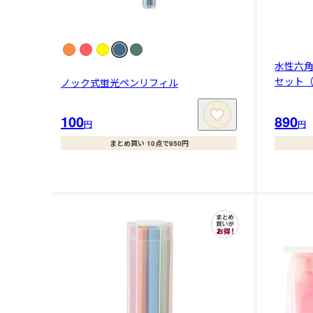
水性六
セット
ノック式蛍光ペンリフィル
100
890
円
円
まとめ買い 10点で950円