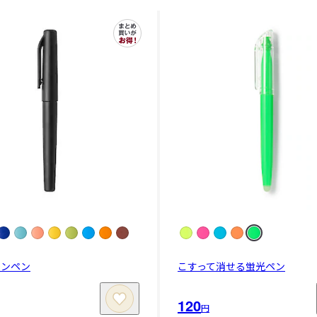
インペン
こすって消せる蛍光ペン
120
円