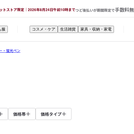
手数料無
ットストア限定｜2026年8月24日午前10時まで
つど後払いが期間限定で
も服
コスメ・ケア
生活雑貨
家具・収納・家電
ー・蛍光ペン
価格帯
価格タイプ