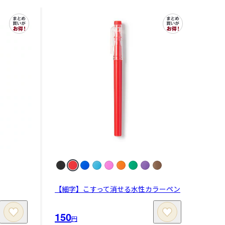
【細字】こすって消せる水性カラーペン
150
円