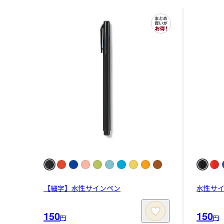
【細字】水性サインペン
水性サ
150
150
円
円