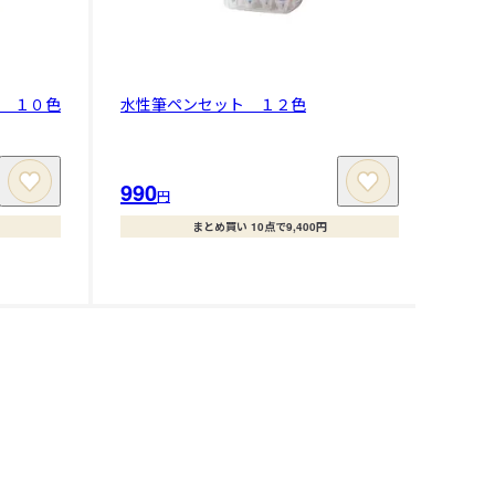
 １０色
水性筆ペンセット １２色
990
円
まとめ買い 10点で9,400円