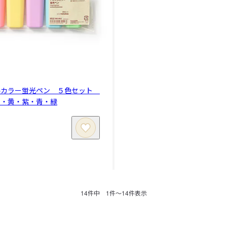
ルカラー蛍光ペン ５色セット
・黄・紫・青・緑
14
件中
1
件〜
14
件表示