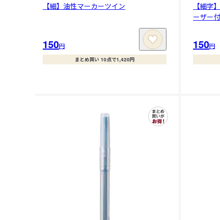
【細】油性マーカーツイン
【細字
ーザー
150
150
円
円
まとめ買い 10点で1,420円