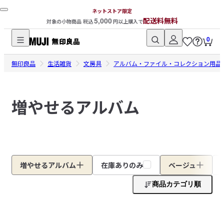
ネットストア限定
5,000
配送料無料
対象の小物商品 税込
円以上購入で
0
無
無印良品
印
生活雑貨
文房具
アルバム・ファイル・コレクション用品
良
品
増やせるアルバム
ネ
ッ
ト
ス
ト
ア
増やせるアルバム
在庫ありのみ
ベージュ
商品カテゴリ順