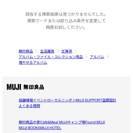
該当する検索結果は見つかりませんでした。
検索ワードまたは絞り込み条件を変更して
再度お試しください。
無印良品
生活雑貨
文房具
アルバム・ファイル・コレクション用品
アルバム
増やせるアルバム
店舗情報
イベント
ローカルニッポン
MUJI SUPPORT
空間設計
よくある質問
無印良品の家
Café&Meal MUJI
キャンプ場
Found MUJI
MUJI BOOKS
MUJI HOTEL