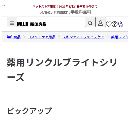
ネットストア限定｜2026年8月24日午前10時まで
手数料無料
つど後払いが期間限定で
0
無
無印良品
印
コスメ・ケア用品
スキンケア・フェイスケア
薬用リンク
良
品
薬用リンクルブライトシリ
ネ
ッ
ーズ
ト
ス
ト
ア
ピックアップ