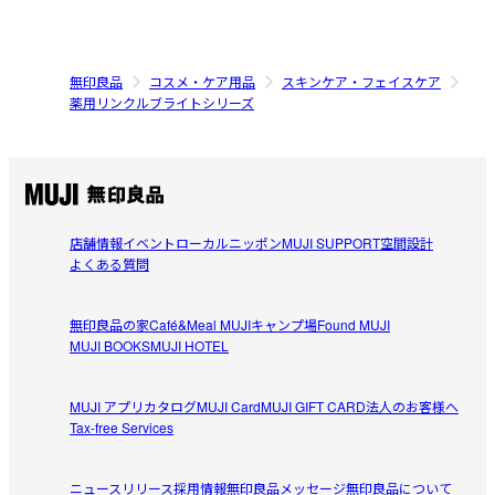
無印良品
コスメ・ケア用品
スキンケア・フェイスケア
薬用リンクルブライトシリーズ
店舗情報
イベント
ローカルニッポン
MUJI SUPPORT
空間設計
よくある質問
無印良品の家
Café&Meal MUJI
キャンプ場
Found MUJI
MUJI BOOKS
MUJI HOTEL
MUJI アプリ
カタログ
MUJI Card
MUJI GIFT CARD
法人のお客様へ
Tax-free Services
ニュースリリース
採用情報
無印良品メッセージ
無印良品について