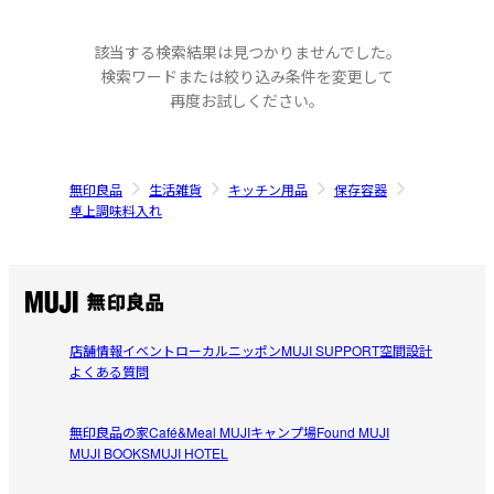
該当する検索結果は見つかりませんでした。
検索ワードまたは絞り込み条件を変更して
再度お試しください。
無印良品
生活雑貨
キッチン用品
保存容器
卓上調味料入れ
店舗情報
イベント
ローカルニッポン
MUJI SUPPORT
空間設計
よくある質問
無印良品の家
Café&Meal MUJI
キャンプ場
Found MUJI
MUJI BOOKS
MUJI HOTEL