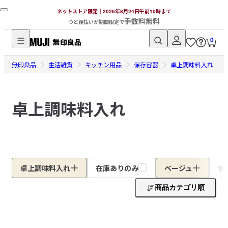
ネットストア限定｜2026年8月24日午前10時まで
手数料無料
つど後払いが期間限定で
0
無
無印良品
印
生活雑貨
キッチン用品
保存容器
卓上調味料入れ
良
品
卓上調味料入れ
ネ
ッ
ト
ス
ト
ア
卓上調味料入れ
在庫ありのみ
ベージュ
価
商品カテゴリ順