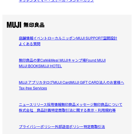
店舗情報
イベント
ローカルニッポン
MUJI SUPPORT
空間設計
よくある質問
無印良品の家
Café&Meal MUJI
キャンプ場
Found MUJI
MUJI BOOKS
MUJI HOTEL
MUJI アプリ
カタログ
MUJI Card
MUJI GIFT CARD
法人のお客様へ
Tax-free Services
ニュースリリース
採用情報
無印良品メッセージ
無印良品について
株式会社 良品計画
特定商取引法に関する表示・利用規約等
プライバシーポリシー
外部送信ポリシー
特定商取引法