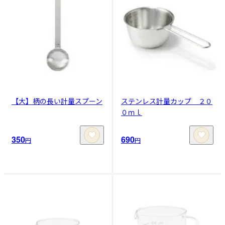
【大】柄の長い計量スプーン
ステンレス計量カップ ２０
０ｍｌ
350
690
円
円