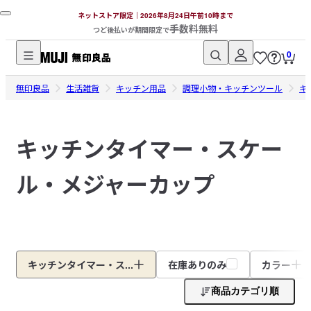
ネットストア限定｜2026年8月24日午前10時まで
手数料無料
つど後払いが期間限定で
0
無
無印良品
印
生活雑貨
キッチン用品
調理小物・キッチンツール
キ
良
品
キッチンタイマー・スケー
ネ
ッ
ル・メジャーカップ
ト
ス
ト
ア
キッチンタイマー・ス...
在庫ありのみ
カラー
商品カテゴリ順