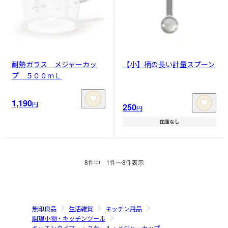
耐熱ガラス メジャーカッ
【小】柄の長い計量スプーン
プ ５００ｍＬ
1,190
円
250
円
在庫なし
8
件中
1
件〜
8
件表示
無印良品
生活雑貨
キッチン用品
調理小物・キッチンツール
キッチンタイマー・スケール・メジャーカップ