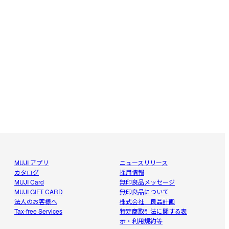
。
MUJI アプリ
ニュースリリース
カタログ
採用情報
MUJI Card
無印良品メッセージ
MUJI GIFT CARD
無印良品について
法人のお客様へ
株式会社 良品計画
Tax-free Services
特定商取引法に関する表
示・利用規約等