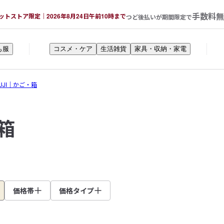
手数料無
ットストア限定｜2026年8月24日午前10時まで
つど後払いが期間限定で
も服
コスメ・ケア
生活雑貨
家具・収納・家電
MUJI｜かご・箱
・箱
価格帯
価格タイプ