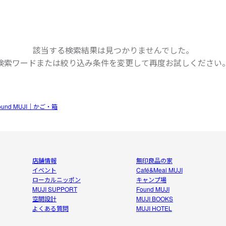
該当する検索結果は見つかりませんでした。
検索ワードまたは絞り込み条件を変更して
再度お試しください
ound MUJI｜かご・箱
店舗情報
無印良品の家
イベント
Café&Meal MUJI
ローカルニッポン
キャンプ場
MUJI SUPPORT
Found MUJI
空間設計
MUJI BOOKS
よくある質問
MUJI HOTEL