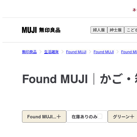
ネ
婦人服
紳士服
こど
無
印
良
無印良品
生活雑貨
Found MUJI
Found MUJI
Found 
品
ネ
Found MUJI｜かご
ッ
ト
ス
ト
ア
Found MUJI...
在庫ありのみ
グリーン