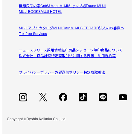
無印良品の家
Café&Meal MUJI
キャンプ場
Found MUJI
MUJI BOOKS
MUJI HOTEL
MUJI アプリ
カタログ
MUJI Card
MUJI GIFT CARD
法人のお客様へ
Tax-free Services
ニュースリリース
採用情報
無印良品メッセージ
無印良品について
株式会社 良品計画
特定商取引法に関する表示・利用規約等
プライバシーポリシー
外部送信ポリシー
特定商取引法
Copyright ©Ryohin Keikaku Co., Ltd.