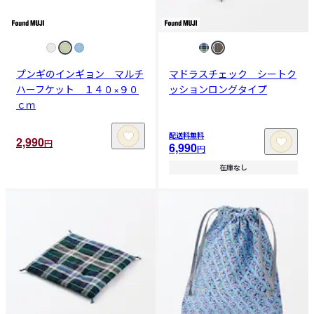
プンギのインギョン マルチ
マドラスチェック シートク
ハーフケット １４０×９０
ッションロングタイプ
ｃｍ
配送料無料
2,990
円
6,990
円
在庫なし