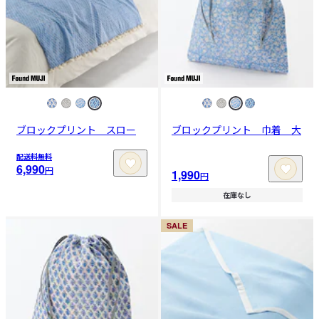
ブロックプリント スロー
ブロックプリント 巾着 大
配送料無料
6,990
円
1,990
円
在庫なし
SALE