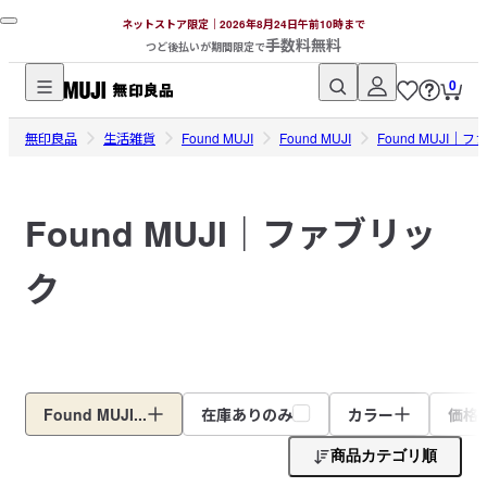
ネットストア限定｜2026年8月24日午前10時まで
手数料無料
つど後払いが期間限定で
0
無
無印良品
印
生活雑貨
Found MUJI
Found MUJI
Found MUJI｜
良
品
Found MUJI｜ファブリッ
ネ
ッ
ク
ト
ス
ト
ア
Found MUJI...
在庫ありのみ
カラー
価格
商品カテゴリ順