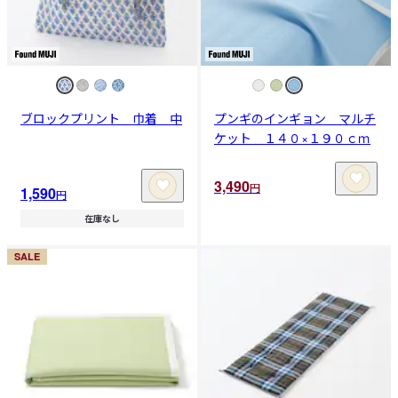
ブロックプリント 巾着 中
プンギのインギョン マルチ
ケット １４０×１９０ｃｍ
3,490
円
1,590
円
在庫なし
SALE