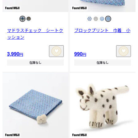
マドラスチェック シートク
ブロックプリント 巾着 小
ッション
3,990
990
円
円
在庫なし
在庫なし