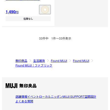
1,490
円
在庫なし
33
件中
1
件〜
33
件表示
無印良品
生活雑貨
Found MUJI
Found MUJI
Found MUJI｜ファブリック
店舗情報
イベント
ローカルニッポン
MUJI SUPPORT
空間設計
よくある質問