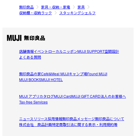
無印良品
家具・収納・家電
家具
収納棚・収納ラック
スタッキングシェルフ
店舗情報
イベント
ローカルニッポン
MUJI SUPPORT
空間設計
よくある質問
無印良品の家
Café&Meal MUJI
キャンプ場
Found MUJI
MUJI BOOKS
MUJI HOTEL
MUJI アプリ
カタログ
MUJI Card
MUJI GIFT CARD
法人のお客様へ
Tax-free Services
ニュースリリース
採用情報
無印良品メッセージ
無印良品について
株式会社 良品計画
特定商取引法に関する表示・利用規約等