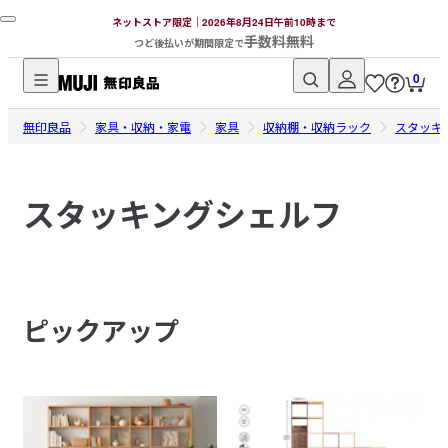
ネットストア限定｜2026年8月24日午前10時まで
手数料無料
つど後払いが期間限定で
0
無
無印良品
印
家具・収納・家電
家具
収納棚・収納ラック
スタッキ
良
品
スタッキングシェルフ
ネ
ッ
ト
ス
ト
ピックアップ
ア