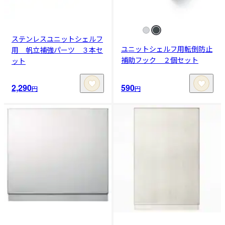
ステンレスユニットシェルフ
ユニットシェルフ用転倒防止
用 帆立補強パーツ ３本セ
補助フック ２個セット
ット
2,290
590
円
円