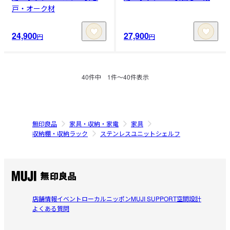
戸・オーク材
24,900
27,900
円
円
40
件中
1
件〜
40
件表示
無印良品
家具・収納・家電
家具
収納棚・収納ラック
ステンレスユニットシェルフ
店舗情報
イベント
ローカルニッポン
MUJI SUPPORT
空間設計
よくある質問