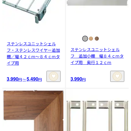
ステンレスユニットシェル
ステンレスユニットシェル
フ・ステンレスワイヤー追加
フ 追加小棚 幅８４ｃｍタ
棚／幅４２ｃｍ～８４ｃｍタ
イプ用 奥行１２ｃｍ
イプ用
3,990
5,490
3,990
円
〜
円
円