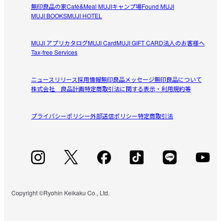
無印良品の家
Café&Meal MUJI
キャンプ場
Found MUJI
MUJI BOOKS
MUJI HOTEL
MUJI アプリ
カタログ
MUJI Card
MUJI GIFT CARD
法人のお客様へ
Tax-free Services
ニュースリリース
採用情報
無印良品メッセージ
無印良品について
株式会社 良品計画
特定商取引法に関する表示・利用規約等
プライバシーポリシー
外部送信ポリシー
特定商取引法
Copyright ©Ryohin Keikaku Co., Ltd.