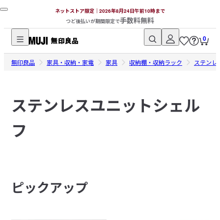
ネットストア限定｜2026年8月24日午前10時まで
手数料無料
つど後払いが期間限定で
0
無
無印良品
印
家具・収納・家電
家具
収納棚・収納ラック
ステンレ
良
品
ステンレスユニットシェル
ネ
ッ
フ
ト
ス
ト
ア
ピックアップ