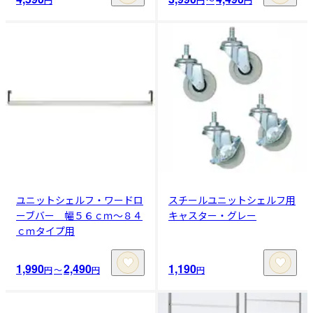
ユニットシェルフ・ワードロ
スチールユニットシェルフ用
ーブバー 幅５６ｃｍ～８４
キャスター・グレー
ｃｍタイプ用
1,990
2,490
1,190
円
〜
円
円