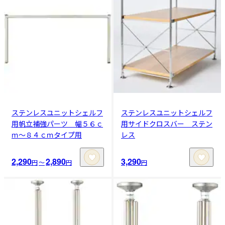
ステンレスユニットシェルフ
ステンレスユニットシェルフ
用帆立補強パーツ 幅５６ｃ
用サイドクロスバー ステン
ｍ～８４ｃｍタイプ用
レス
2,290
2,890
3,290
円
〜
円
円