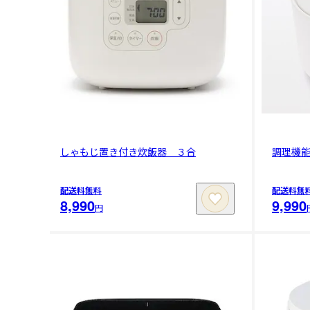
しゃもじ置き付き炊飯器 ３合
調理機
配送料無料
配送料無
8,990
9,990
円