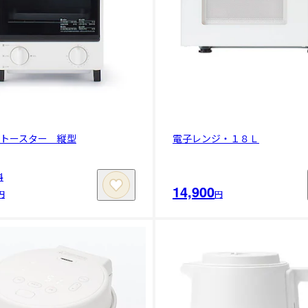
ントースター 縦型
電子レンジ・１８Ｌ
料
14,900
円
円