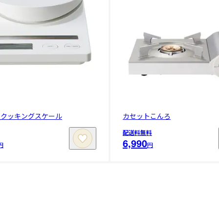
ークッキングスケール
カセットこんろ
配送料無料
6,990
円
円