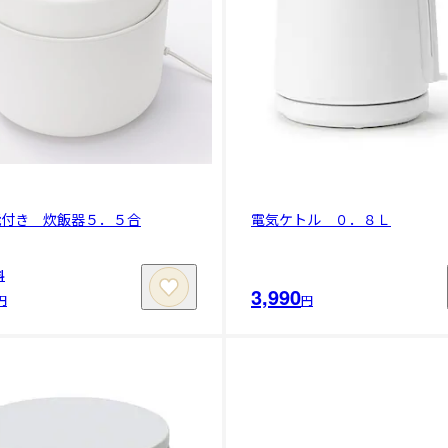
能付き 炊飯器５．５合
電気ケトル ０．８Ｌ
料
3,990
円
円