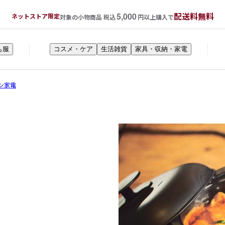
5,000
配送料無料
ネットストア限定
対象の小物商品 税込
円以上購入で
も服
コスメ・ケア
生活雑貨
家具・収納・家電
ン家電