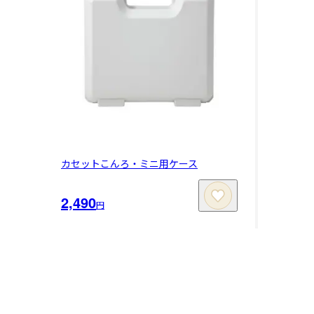
カセットこんろ・ミニ用ケース
2,490
円