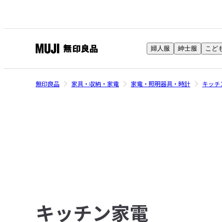
婦人服
紳士服
こど
無
印
良
無印良品
家具・収納・家電
家電・照明器具・時計
キッチ
品
ネ
ッ
ト
ス
ト
ア
キッチン家電