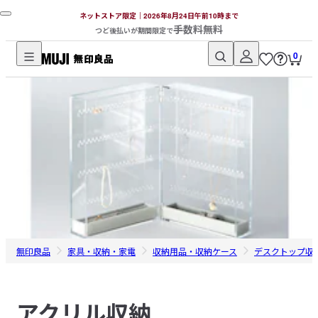
ネットストア限定｜2026年8月24日午前10時まで
手数料無料
つど後払いが期間限定で
0
無
印
良
品
ネ
ッ
ト
ス
ト
ア
無印良品
家具・収納・家電
収納用品・収納ケース
デスクトップ収
アクリル収納