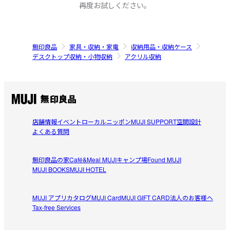
再度お試しください。
無印良品
家具・収納・家電
収納用品・収納ケース
デスクトップ収納・小物収納
アクリル収納
店舗情報
イベント
ローカルニッポン
MUJI SUPPORT
空間設計
よくある質問
無印良品の家
Café&Meal MUJI
キャンプ場
Found MUJI
MUJI BOOKS
MUJI HOTEL
MUJI アプリ
カタログ
MUJI Card
MUJI GIFT CARD
法人のお客様へ
Tax-free Services