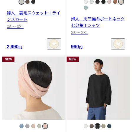
婦人 裏毛スウェットⅠライ
婦人 天竺編みボートネック
ンスカート
七分袖Ｔシャツ
XS 〜 XXL
XS 〜 XXL
2,990
990
円
円
NEW
NEW