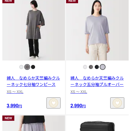
NEW
NEW
婦人 なめらか天竺編みクル
婦人 なめらか天竺編みクル
ーネック七分袖ワンピース
ーネック五分袖プルオーバー
XS 〜 XXL
XS 〜 XXL
3,990
2,990
円
円
NEW