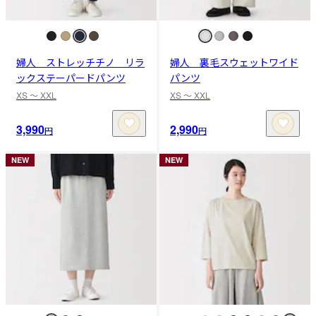
婦人 ストレッチチノ リラ
婦人 裏毛スウェットワイド
ックステーパードパンツ
パンツ
XS 〜 XXL
XS 〜 XXL
3,990
2,990
円
円
NEW
NEW