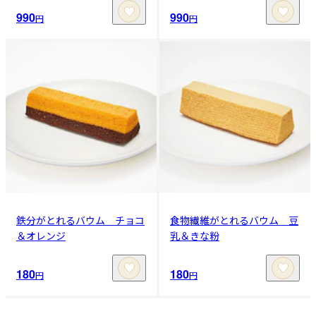
990
990
円
円
鉄分がとれるバウム チョコ
食物繊維がとれるバウム 豆
＆オレンジ
乳＆きな粉
180
180
円
円