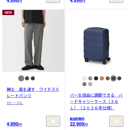
円
円
NEW
紳士 風を通す ワイドスト
バーを自由に調節できる ハ
レートパンツ
ードキャリーケース（３６
XS 〜 XXL
Ｌ）（２０２６年仕様）
配送料無料
4,990
22,900
円
円