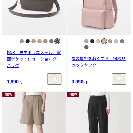
撥水 再生ポリエステル 背
肩の負担を軽くする 撥水リ
面ポケット付き ショルダー
ュックサック
バッグ
1,990
3,990
円
円
NEW
NEW