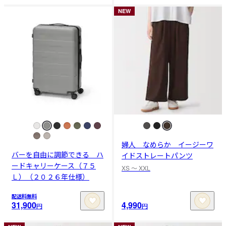
NEW
婦人 なめらか イージーワ
バーを自由に調節できる ハ
イドストレートパンツ
ードキャリーケース（７５
XS 〜 XXL
Ｌ）（２０２６年仕様）
配送料無料
31,900
4,990
円
円