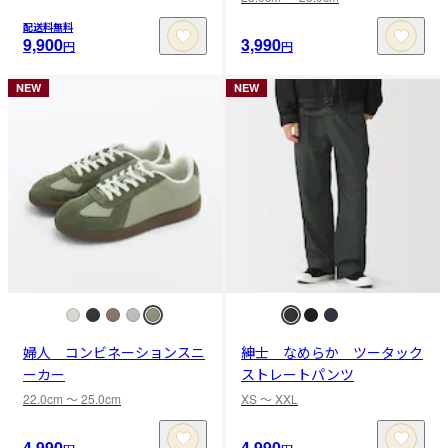
配送料無料
9,900
3,990
円
円
NEW
NEW
婦人 コンビネーションスニ
紳士 なめらか ツータック
ーカー
ストレートパンツ
22.0cm 〜 25.0cm
XS 〜 XXL
4,990
4,990