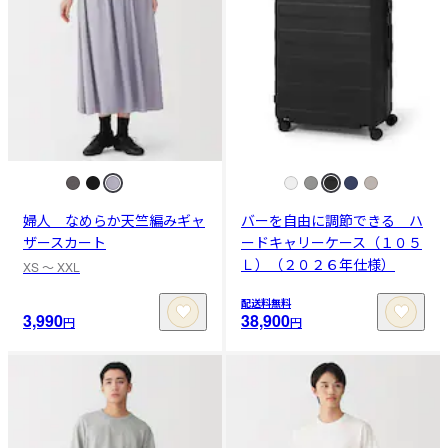
婦人 なめらか天竺編みギャ
バーを自由に調節できる ハ
ザースカート
ードキャリーケース（１０５
Ｌ）（２０２６年仕様）
XS 〜 XXL
配送料無料
3,990
38,900
円
円