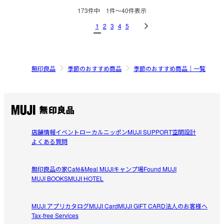
173
件中
1
件〜
40
件表示
1
2
3
4
5
無印良品
季節のおすすめ商品
季節のおすすめ商品｜一覧
店舗情報
イベント
ローカルニッポン
MUJI SUPPORT
空間設計
よくある質問
無印良品の家
Café&Meal MUJI
キャンプ場
Found MUJI
MUJI BOOKS
MUJI HOTEL
MUJI アプリ
カタログ
MUJI Card
MUJI GIFT CARD
法人のお客様へ
Tax-free Services