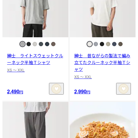
紳士 ライトスウェットクル
紳士 昔ながらの製法で編み
ーネック半袖Ｔシャツ
立てたクルーネック半袖Ｔシ
ャツ
XS 〜 XXL
XS 〜 XXL
2,490
2,990
円
円