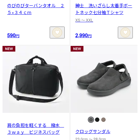
のびのびターバンタオル ２
紳士 洗いざらし太番手ボー
５×３４ｃｍ
トネック七分袖Ｔシャツ
XS 〜 XXL
590
2,990
円
円
NEW
NEW
肩の負担を軽くする 撥水
クロッグサンダル
３ｗａｙ ビジネスバッグ
23.0cm 〜 28.0cm