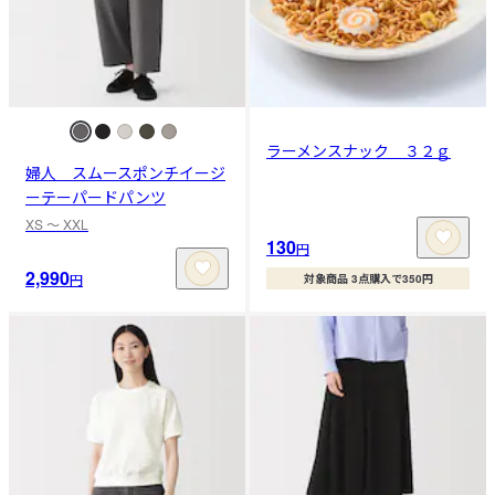
ラーメンスナック ３２ｇ
婦人 スムースポンチイージ
ーテーパードパンツ
XS 〜 XXL
130
円
2,990
円
対象商品 3点購入で350円