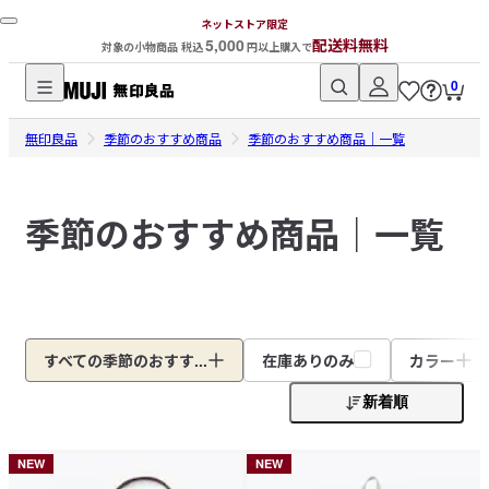
ネットストア限定
5,000
配送料無料
対象の小物商品 税込
円以上購入で
0
無
無印良品
印
季節のおすすめ商品
季節のおすすめ商品｜一覧
良
品
季節のおすすめ商品｜一覧
ネ
ッ
ト
ス
ト
ア
すべての季節のおすす...
在庫ありのみ
カラー
新着順
NEW
NEW