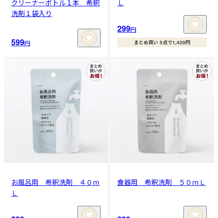
クリーナーボトル１本 希釈
Ｌ
洗剤１袋入り
299
円
599
円
まとめ買い 5点で1,420円
お風呂用 希釈洗剤 ４０ｍ
食器用 希釈洗剤 ５０ｍＬ
Ｌ