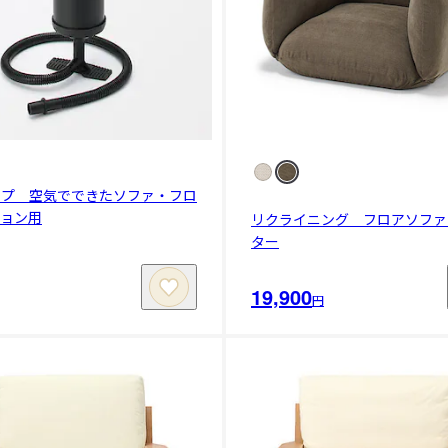
ンプ 空気でできたソファ・フロ
ション用
リクライニング フロアソファ
ター
19,900
円