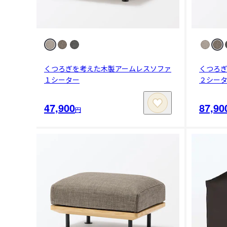
くつろぎを考えた木製アームレスソファ
くつろ
１シーター
２シー
47,900
87,90
円