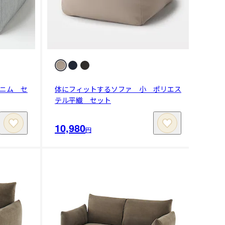
ニム セ
体にフィットするソファ 小 ポリエス
テル平織 セット
10,980
円