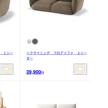
 １シー
リクライニング フロアソファ ２シー
ター
39,900
円