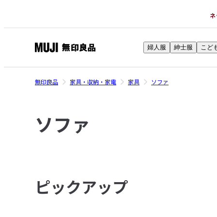
ネ
婦人服
紳士服
こど
無
印
良
無印良品
家具・収納・家電
家具
ソファ
品
ネ
ソファ
ッ
ト
ス
ト
ア
ピックアップ