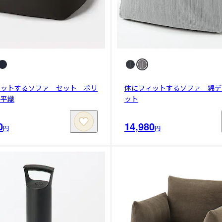
ィットするソファ セット ポリ
体にフィットするソファ 綿デ
ル平織
ット
0
14,980
円
円