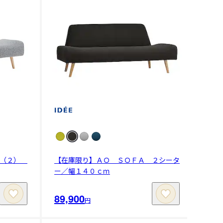
 （２）
【在庫限り】ＡＯ ＳＯＦＡ ２シータ
ー／幅１４０ｃｍ
89,900
円