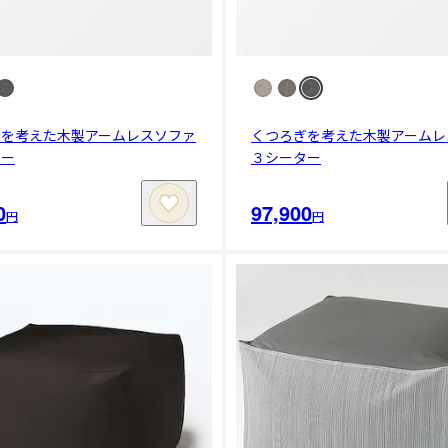
ぎを考えた木製アームレスソファ
くつろぎを考えた木製アームレ
ター
３シーター
0
97,900
円
円