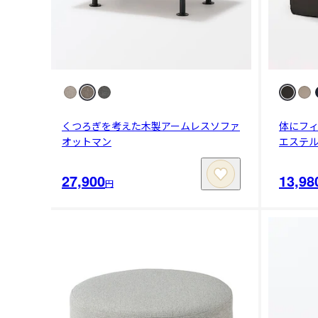
くつろぎを考えた木製アームレスソファ
体にフ
オットマン
エステ
27,900
13,98
円