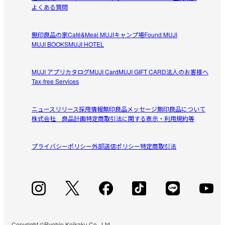
よくある質問
無印良品の家
Café&Meal MUJI
キャンプ場
Found MUJI
MUJI BOOKS
MUJI HOTEL
MUJI アプリ
カタログ
MUJI Card
MUJI GIFT CARD
法人のお客様へ
Tax-free Services
ニュースリリース
採用情報
無印良品メッセージ
無印良品について
株式会社 良品計画
特定商取引法に関する表示・利用規約等
プライバシーポリシー
外部送信ポリシー
特定商取引法
Copyright ©Ryohin Keikaku Co., Ltd.