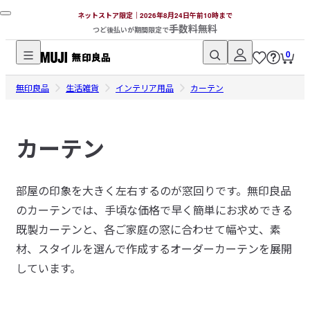
ネットストア限定｜2026年8月24日午前10時まで
手数料無料
つど後払いが期間限定で
0
無
無印良品
印
生活雑貨
インテリア用品
カーテン
良
品
カーテン
ネ
ッ
ト
部屋の印象を大きく左右するのが窓回りです。無印良品
ス
のカーテンでは、手頃な価格で早く簡単にお求めできる
ト
ア
既製カーテンと、各ご家庭の窓に合わせて幅や丈、素
材、スタイルを選んで作成するオーダーカーテンを展開
しています。