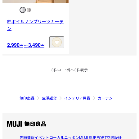
綿ボイルノンプリーツカーテ
ン
2,990
3,490
円
〜
円
3
件中
1
件〜
3
件表示
無印良品
生活雑貨
インテリア用品
カーテン
店舗情報
イベント
ローカルニッポン
MUJI SUPPORT
空間設計