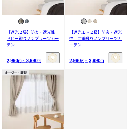
【遮光２級】防炎・遮光性
【遮光１～２級】防炎・遮光
ドビー織りノンプリーツカー
性 二重織りノンプリーツカ
テン
ーテン
2,990
3,990
2,990
3,990
円
〜
円
円
〜
円
オーダー・既製