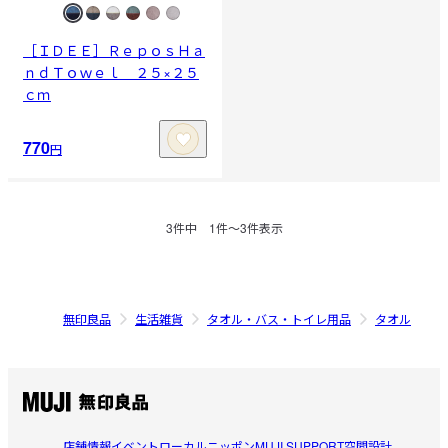
［ＩＤＥＥ］ＲｅｐｏｓＨａ
ｎｄＴｏｗｅｌ ２５×２５
ｃｍ
770
円
3
件中
1
件〜
3
件表示
無印良品
生活雑貨
タオル・バス・トイレ用品
タオル
店舗情報
イベント
ローカルニッポン
MUJI SUPPORT
空間設計