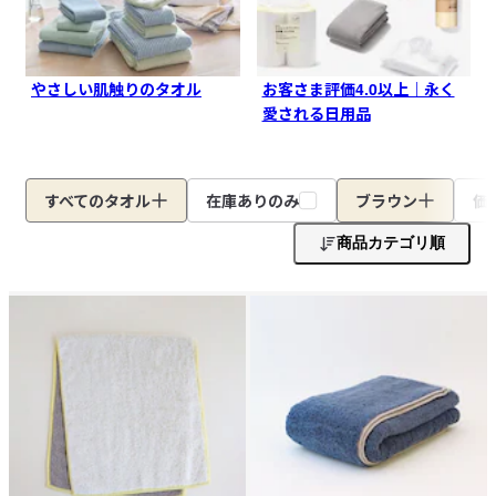
やさしい肌触りのタオル
お客さま評価4.0以上｜永く
愛される日用品
すべてのタオル
在庫ありのみ
ブラウン
価
商品カテゴリ順