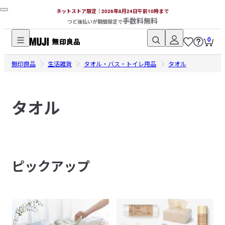
ネットストア限定｜2026年8月24日午前10時まで
手数料無料
つど後払いが期間限定で
0
無
無印良品
印
生活雑貨
タオル・バス・トイレ用品
タオル
良
品
タオル
ネ
ッ
ト
ス
ト
ピックアップ
ア