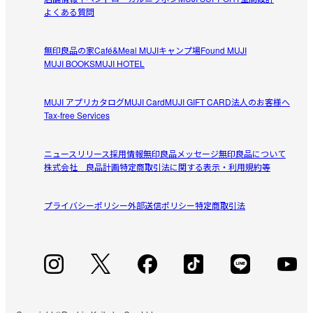
よくある質問
無印良品の家
Café&Meal MUJI
キャンプ場
Found MUJI
MUJI BOOKS
MUJI HOTEL
MUJI アプリ
カタログ
MUJI Card
MUJI GIFT CARD
法人のお客様へ
Tax-free Services
ニュースリリース
採用情報
無印良品メッセージ
無印良品について
株式会社 良品計画
特定商取引法に関する表示・利用規約等
プライバシーポリシー
外部送信ポリシー
特定商取引法