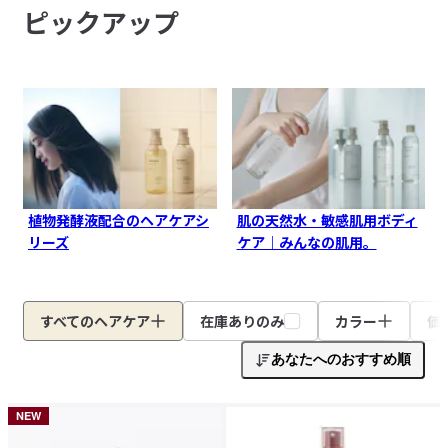
ピックアップ
植物発酵液配合のヘアケアシ
肌の天然水・敏感肌用ボディ
リーズ
ケア｜みんなの肌用。
すべてのヘアケア
在庫ありのみ
カラー
価
あなたへのおすすめ順
NEW