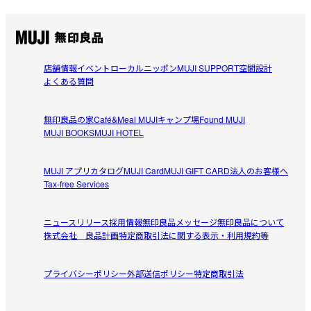
店舗情報
イベント
ローカルニッポン
MUJI SUPPORT
空間設計
よくある質問
無印良品の家
Café&Meal MUJI
キャンプ場
Found MUJI
MUJI BOOKS
MUJI HOTEL
MUJI アプリ
カタログ
MUJI Card
MUJI GIFT CARD
法人のお客様へ
Tax-free Services
ニュースリリース
採用情報
無印良品メッセージ
無印良品について
株式会社 良品計画
特定商取引法に関する表示・利用規約等
プライバシーポリシー
外部送信ポリシー
特定商取引法