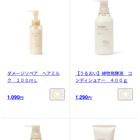
ダメージリペア ヘアミル
【うるおい】植物発酵液 コ
ク １００ｍＬ
ンディショナー ４００ｇ
1,090
1,290
円
円