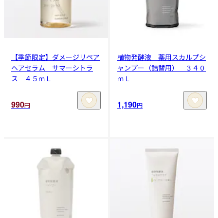
【季節限定】ダメージリペア
植物発酵液 薬用スカルプシ
ヘアセラム サマーシトラ
ャンプー（詰替用） ３４０
ス ４５ｍＬ
ｍＬ
990
1,190
円
円