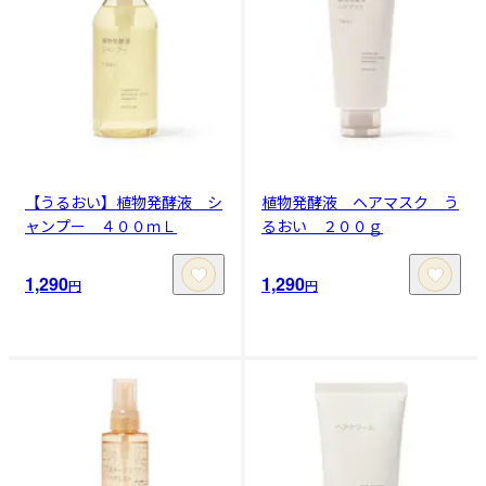
【うるおい】植物発酵液 シ
植物発酵液 ヘアマスク う
ャンプー ４００ｍＬ
るおい ２００ｇ
1,290
1,290
円
円