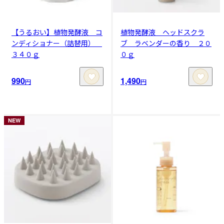
【うるおい】植物発酵液 コ
植物発酵液 ヘッドスクラ
ンディショナー（詰替用）
ブ ラベンダーの香り ２０
３４０ｇ
０ｇ
990
1,490
円
円
NEW