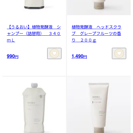
【うるおい】植物発酵液 シ
植物発酵液 ヘッドスクラ
ャンプー（詰替用） ３４０
ブ グレープフルーツの香
ｍＬ
り ２００ｇ
990
1,490
円
円