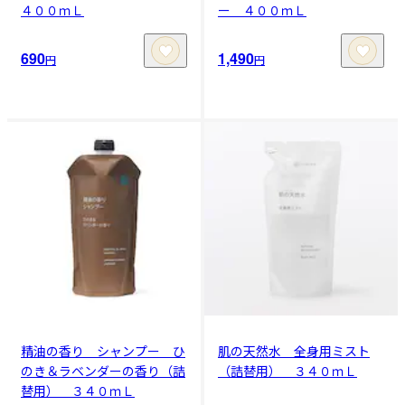
４００ｍＬ
ー ４００ｍＬ
690
1,490
円
円
精油の香り シャンプー ひ
肌の天然水 全身用ミスト
のき＆ラベンダーの香り（詰
（詰替用） ３４０ｍＬ
替用） ３４０ｍＬ