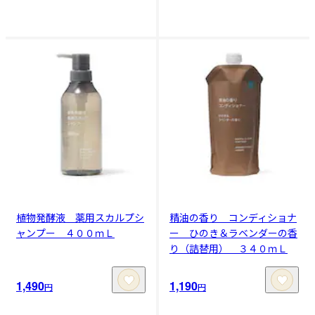
植物発酵液 薬用スカルプシ
精油の香り コンディショナ
ャンプー ４００ｍＬ
ー ひのき＆ラベンダーの香
り（詰替用） ３４０ｍＬ
1,490
1,190
円
円