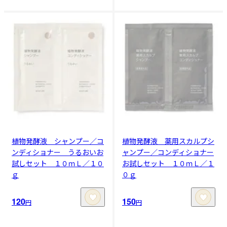
植物発酵液 シャンプー／コ
植物発酵液 薬用スカルプシ
ンディショナー うるおいお
ャンプー／コンディショナー
試しセット １０ｍＬ／１０
お試しセット １０ｍＬ／１
ｇ
０ｇ
120
150
円
円