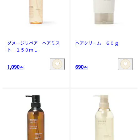
ダメージリペア ヘアミス
ヘアクリーム ６０ｇ
ト １５０ｍＬ
1,090
690
円
円