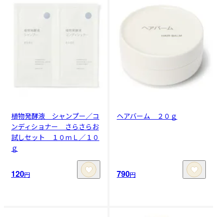
植物発酵液 シャンプー／コ
ヘアバーム ２０ｇ
ンディショナー さらさらお
試しセット １０ｍＬ／１０
ｇ
120
790
円
円