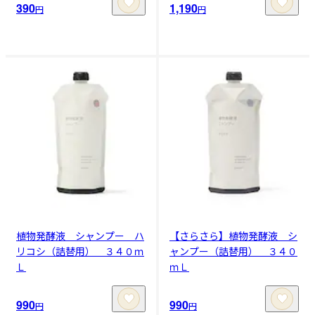
390
1,190
円
円
植物発酵液 シャンプー ハ
【さらさら】植物発酵液 シ
リコシ（詰替用） ３４０ｍ
ャンプー（詰替用） ３４０
Ｌ
ｍＬ
990
990
円
円