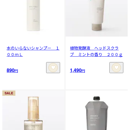
水のいらないシャンプー １
植物発酵液 ヘッドスクラ
００ｍＬ
ブ ミントの香り ２００ｇ
890
1,490
円
円
SALE