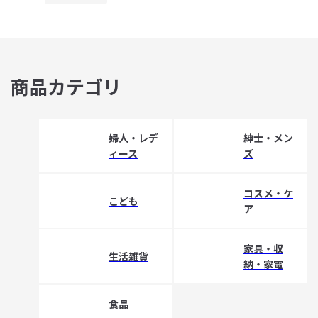
商品カテゴリ
婦人・レデ
紳士・メン
ィース
ズ
コスメ・ケ
こども
ア
家具・収
生活雑貨
納・家電
食品