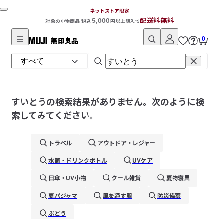
ネットストア限定
5,000
配送料無料
対象の小物商品 税込
円以上購入で
0
無
印
良
品
ネ
すいとう
の検索結果がありません。次のように検
ッ
索してみてください。
ト
ス
トラベル
アウトドア・レジャー
ト
ア
水筒・ドリンクボトル
UVケア
日傘・UV小物
クール雑貨
夏物寝具
夏パジャマ
風を通す服
防災備蓄
ぶどう