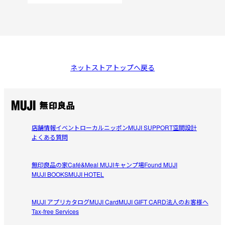
ネットストアトップへ戻る
店舗情報
イベント
ローカルニッポン
MUJI SUPPORT
空間設計
よくある質問
無印良品の家
Café&Meal MUJI
キャンプ場
Found MUJI
MUJI BOOKS
MUJI HOTEL
MUJI アプリ
カタログ
MUJI Card
MUJI GIFT CARD
法人のお客様へ
Tax-free Services