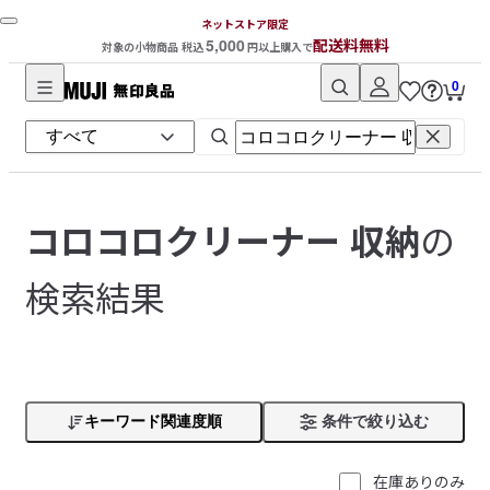
ネットストア限定
5,000
配送料無料
対象の小物商品 税込
円以上購入で
0
無
印
良
品
ネ
の
コロコロクリーナー 収納
ッ
ト
検索結果
ス
ト
ア
キーワード関連度順
条件で絞り込む
在庫ありのみ