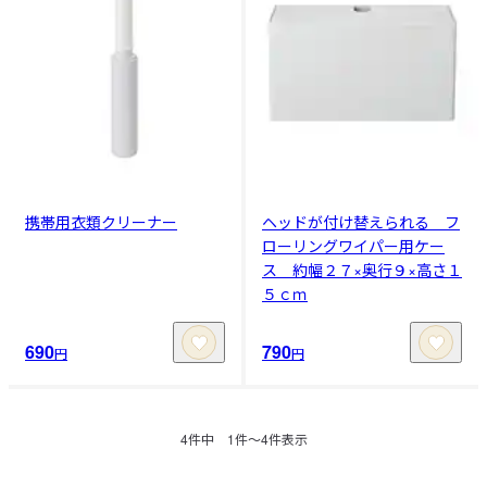
携帯用衣類クリーナー
ヘッドが付け替えられる フ
ローリングワイパー用ケー
ス 約幅２７×奥行９×高さ１
５ｃｍ
690
790
円
円
4
件中
1
件〜
4
件表示