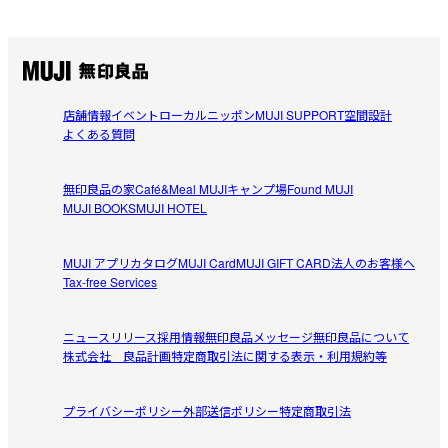
店舗情報
イベント
ローカルニッポン
MUJI SUPPORT
空間設計
よくある質問
無印良品の家
Café&Meal MUJI
キャンプ場
Found MUJI
MUJI BOOKS
MUJI HOTEL
MUJI アプリ
カタログ
MUJI Card
MUJI GIFT CARD
法人のお客様へ
Tax-free Services
ニュースリリース
採用情報
無印良品メッセージ
無印良品について
株式会社 良品計画
特定商取引法に関する表示・利用規約等
プライバシーポリシー
外部送信ポリシー
特定商取引法