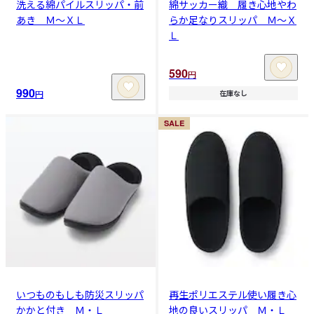
洗える綿パイルスリッパ・前
綿サッカー織 履き心地やわ
あき Ｍ～ＸＬ
らか足なりスリッパ Ｍ～Ｘ
Ｌ
590
円
990
円
在庫なし
SALE
いつものもしも防災スリッパ
再生ポリエステル使い履き心
かかと付き Ｍ・Ｌ
地の良いスリッパ Ｍ・Ｌ