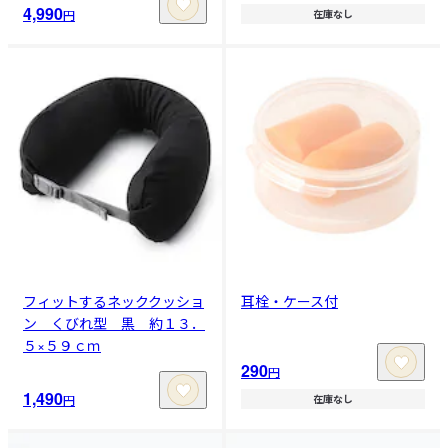
4,990
円
在庫なし
フィットするネッククッショ
耳栓・ケース付
ン くびれ型 黒 約１３．
５×５９ｃｍ
290
円
1,490
円
在庫なし