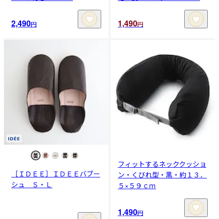
2,490
1,490
円
円
フィットするネッククッショ
［ＩＤＥＥ］ＩＤＥＥバブー
ン・くびれ型・黒・約１３．
シュ Ｓ・Ｌ
５×５９ｃｍ
1,490
円