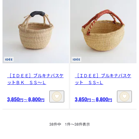
［ＩＤＥＥ］ブルキナバスケ
［ＩＤＥＥ］ブルキナバスケ
ットＢＫ ＳＳ～Ｌ
ット ＳＳ~Ｌ
3,850
8,800
3,850
8,800
円
〜
円
円
〜
円
38
件中
1
件〜
38
件表示