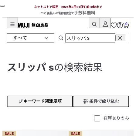
ネットストア限定｜2026年8月24日午前10時まで
手数料無料
つど後払いが期間限定で
0
無
印
良
品
ネ
の検索結果
スリッパ s
ッ
ト
ス
ト
ア
キーワード関連度順
条件で絞り込む
在庫ありのみ
SALE
SALE