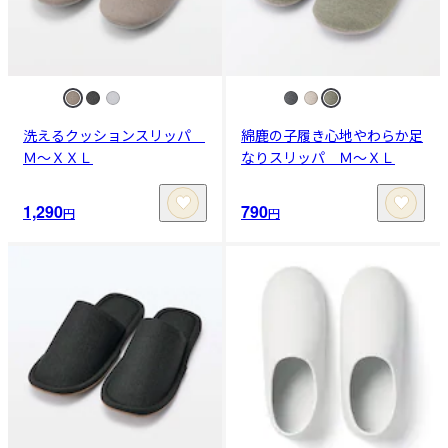
洗えるクッションスリッパ
綿鹿の子履き心地やわらか足
Ｍ～ＸＸＬ
なりスリッパ Ｍ～ＸＬ
1,290
790
円
円