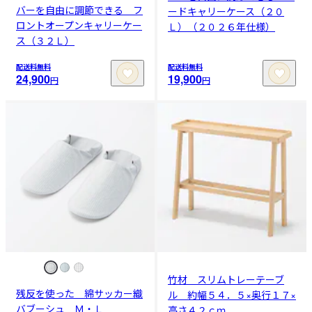
バーを自由に調節できる フ
ードキャリーケース（２０
ロントオープンキャリーケー
Ｌ）（２０２６年仕様）
ス（３２Ｌ）
配送料無料
配送料無料
24,900
19,900
円
円
竹材 スリムトレーテーブ
残反を使った 綿サッカー織
ル 約幅５４．５×奥行１７×
バブーシュ Ｍ・Ｌ
高さ４２ｃｍ