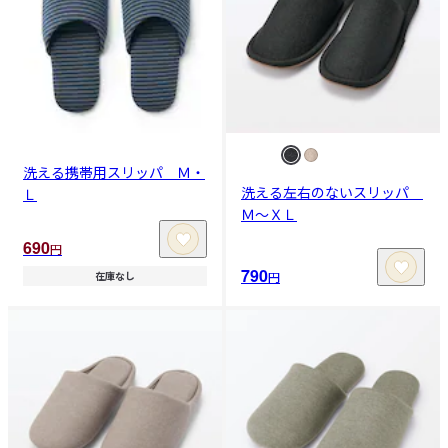
洗える携帯用スリッパ Ｍ・
洗える左右のないスリッパ
Ｌ
Ｍ～ＸＬ
690
円
790
円
在庫なし