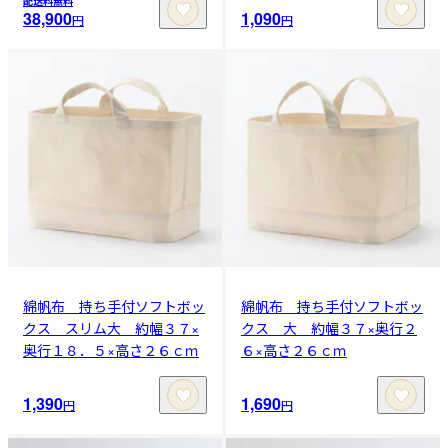
配送料無料
38,900
1,090
円
円
綿帆布 持ち手付ソフトボッ
綿帆布 持ち手付ソフトボッ
クス スリム大 約幅３７×
クス 大 約幅３７×奥行２
奥行１８．５×高さ２６ｃｍ
６×高さ２６ｃｍ
1,390
1,690
円
円