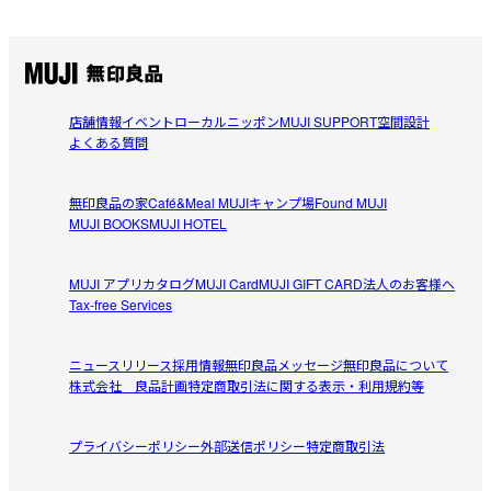
店舗情報
イベント
ローカルニッポン
MUJI SUPPORT
空間設計
よくある質問
無印良品の家
Café&Meal MUJI
キャンプ場
Found MUJI
MUJI BOOKS
MUJI HOTEL
MUJI アプリ
カタログ
MUJI Card
MUJI GIFT CARD
法人のお客様へ
Tax-free Services
ニュースリリース
採用情報
無印良品メッセージ
無印良品について
株式会社 良品計画
特定商取引法に関する表示・利用規約等
プライバシーポリシー
外部送信ポリシー
特定商取引法