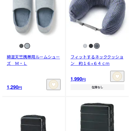
綿混天竺携帯用ルームシュー
フィットするネッククッショ
ズ Ｍ・Ｌ
ン 約１６×６４ｃｍ
1,990
円
1,290
円
在庫なし