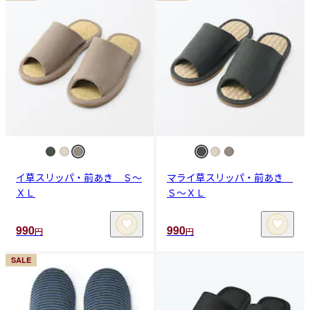
イ草スリッパ・前あき Ｓ～
マライ草スリッパ・前あき
ＸＬ
Ｓ～ＸＬ
990
990
円
円
SALE