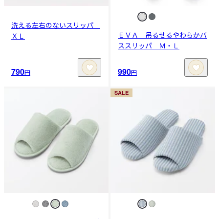
洗える左右のないスリッパ
ＥＶＡ 吊るせるやわらかバ
ＸＬ
ススリッパ Ｍ・Ｌ
790
990
円
円
SALE