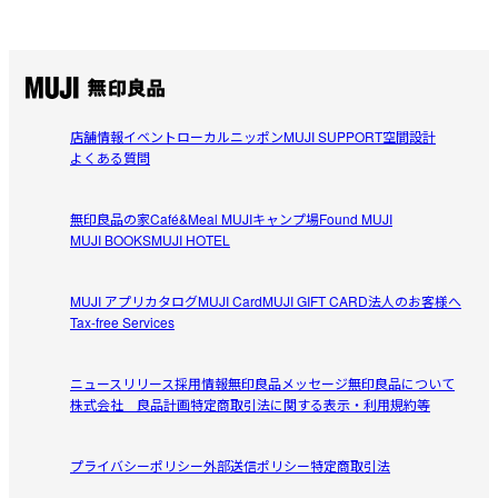
店舗情報
イベント
ローカルニッポン
MUJI SUPPORT
空間設計
よくある質問
無印良品の家
Café&Meal MUJI
キャンプ場
Found MUJI
MUJI BOOKS
MUJI HOTEL
MUJI アプリ
カタログ
MUJI Card
MUJI GIFT CARD
法人のお客様へ
Tax-free Services
ニュースリリース
採用情報
無印良品メッセージ
無印良品について
株式会社 良品計画
特定商取引法に関する表示・利用規約等
プライバシーポリシー
外部送信ポリシー
特定商取引法