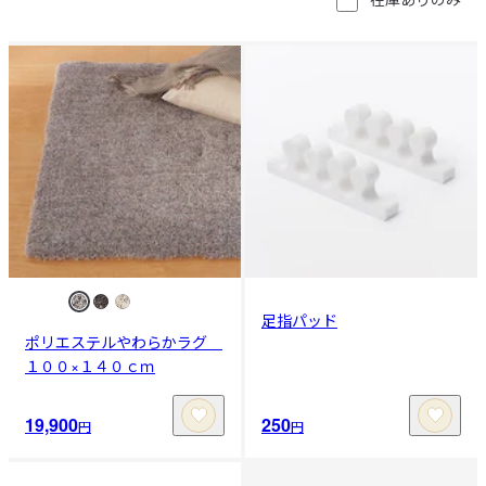
足指パッド
ポリエステルやわらかラグ
１００×１４０ｃｍ
19,900
250
円
円