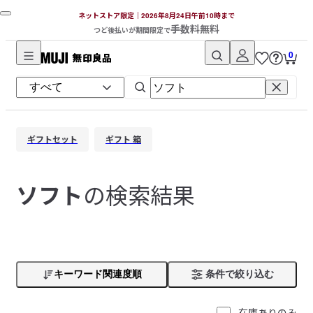
ネットストア限定｜2026年8月24日午前10時まで
手数料無料
つど後払いが期間限定で
0
無
印
良
品
ギフトセット
ギフト 箱
ネ
ッ
ト
の検索結果
ソフト
ス
ト
ア
キーワード関連度順
条件で絞り込む
在庫ありのみ