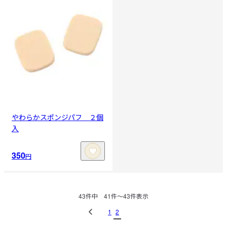
やわらかスポンジパフ ２個
入
350
円
43
件中
41
件〜
43
件表示
1
2