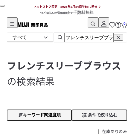
ネットストア限定｜2026年8月24日午前10時まで
手数料無料
つど後払いが期間限定で
0
無
印
良
品
ネ
フレンチスリーブブラウス
ッ
ト
の検索結果
ス
ト
ア
キーワード関連度順
条件で絞り込む
在庫ありのみ