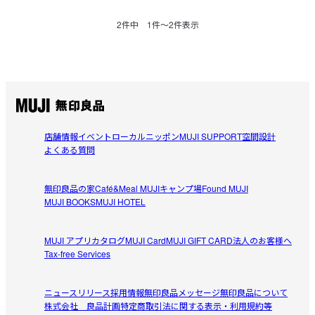
2
件中
1
件〜
2
件表示
店舗情報
イベント
ローカルニッポン
MUJI SUPPORT
空間設計
よくある質問
無印良品の家
Café&Meal MUJI
キャンプ場
Found MUJI
MUJI BOOKS
MUJI HOTEL
MUJI アプリ
カタログ
MUJI Card
MUJI GIFT CARD
法人のお客様へ
Tax-free Services
ニュースリリース
採用情報
無印良品メッセージ
無印良品について
株式会社 良品計画
特定商取引法に関する表示・利用規約等