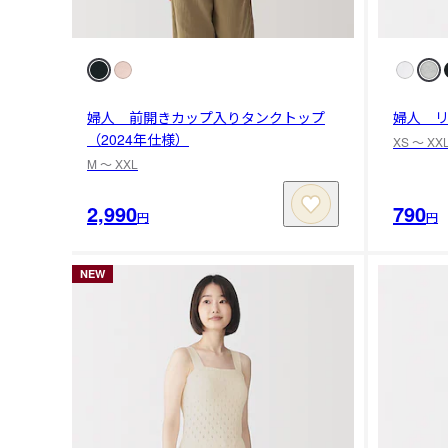
婦人 前開きカップ入りタンクトップ
婦人 
（2024年仕様）
XS 〜 XX
M 〜 XXL
2,990
790
円
円
NEW