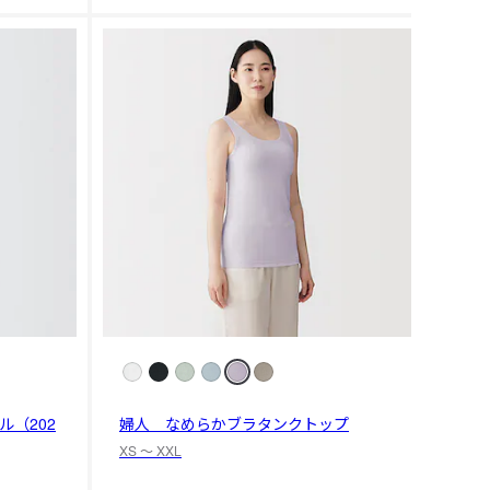
（202
婦人 なめらかブラタンクトップ
XS 〜 XXL