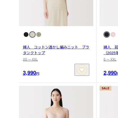
婦人 コットン透かし編みニット ブラ
婦人 
タンクトップ
（202
XS 〜 XXL
S 〜 XXL
3,990
2,990
円
SALE