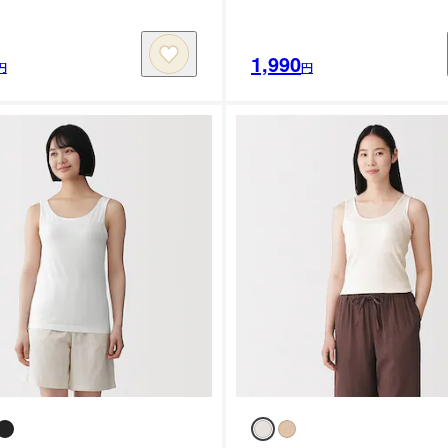
1,990
円
円