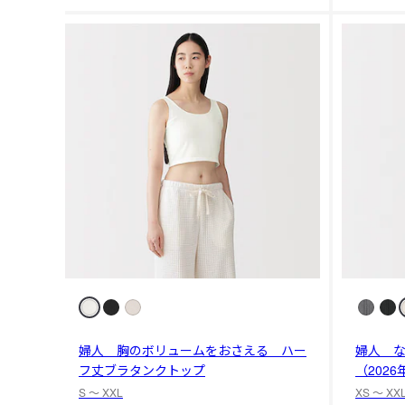
婦人 胸のボリュームをおさえる ハー
婦人 
フ丈ブラタンクトップ
（202
S 〜 XXL
XS 〜 XX