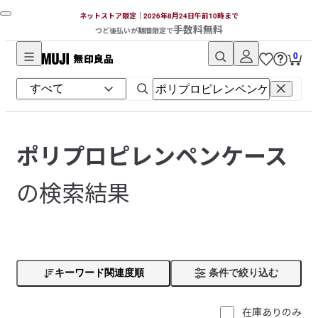
ネットストア限定｜2026年8月24日午前10時まで
手数料無料
つど後払いが期間限定で
0
無
印
良
品
ネ
ポリプロピレンペンケース
ッ
ト
の検索結果
ス
ト
ア
キーワード関連度順
条件で絞り込む
在庫ありのみ