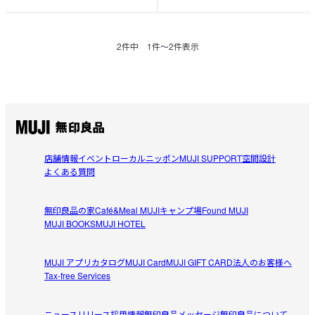
2
件中
1
件〜
2
件表示
店舗情報
イベント
ローカルニッポン
MUJI SUPPORT
空間設計
よくある質問
無印良品の家
Café&Meal MUJI
キャンプ場
Found MUJI
MUJI BOOKS
MUJI HOTEL
MUJI アプリ
カタログ
MUJI Card
MUJI GIFT CARD
法人のお客様へ
Tax-free Services
ニュースリリース
採用情報
無印良品メッセージ
無印良品について