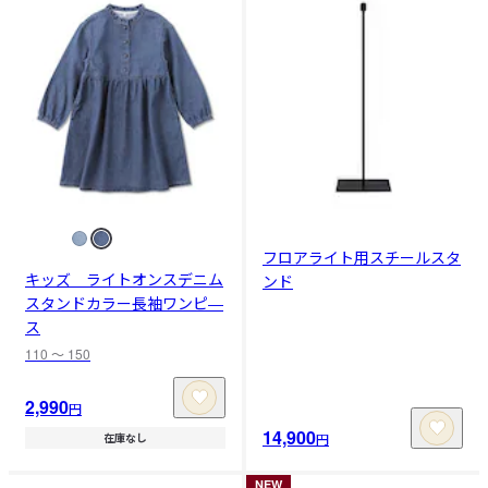
フロアライト用スチールスタ
キッズ ライトオンスデニム
ンド
スタンドカラー長袖ワンピ―
ス
110 〜 150
2,990
円
14,900
円
在庫なし
NEW