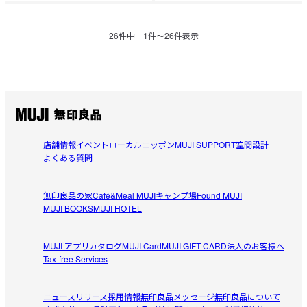
26
件中
1
件〜
26
件表示
店舗情報
イベント
ローカルニッポン
MUJI SUPPORT
空間設計
よくある質問
無印良品の家
Café&Meal MUJI
キャンプ場
Found MUJI
MUJI BOOKS
MUJI HOTEL
MUJI アプリ
カタログ
MUJI Card
MUJI GIFT CARD
法人のお客様へ
Tax-free Services
ニュースリリース
採用情報
無印良品メッセージ
無印良品について