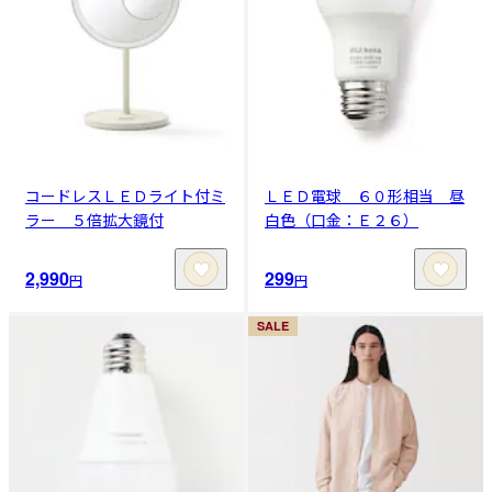
コードレスＬＥＤライト付ミ
ＬＥＤ電球 ６０形相当 昼
ラー ５倍拡大鏡付
白色（口金：Ｅ２６）
2,990
299
円
円
SALE