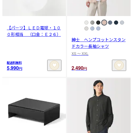
【パーツ】ＬＥＤ電球・１０
０形相当 （口金：Ｅ２６）
紳士 ヘンプコットンスタン
ドカラー長袖シャツ
XS 〜 XXL
配送料無料
5,990
2,490
円
円