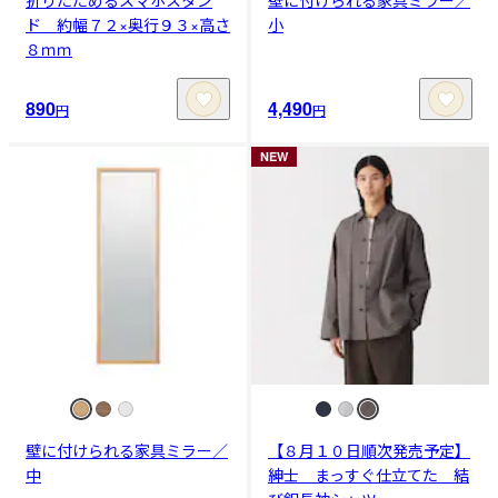
ド 約幅７２×奥行９３×高さ
小
８ｍｍ
890
4,490
円
円
NEW
壁に付けられる家具ミラー／
【８月１０日順次発売予定】
中
紳士 まっすぐ仕立てた 結