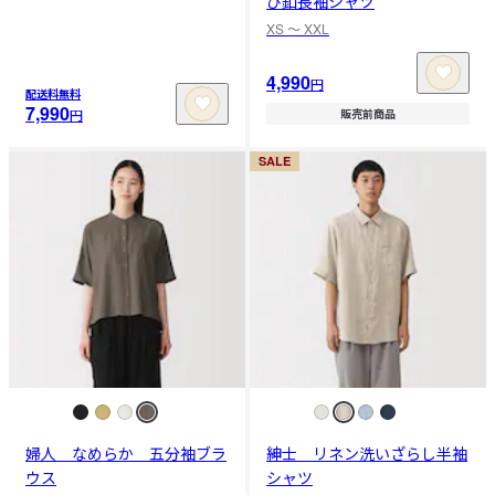
び釦長袖シャツ
XS 〜 XXL
4,990
円
配送料無料
7,990
円
販売前商品
SALE
婦人 なめらか 五分袖ブラ
紳士 リネン洗いざらし半袖
ウス
シャツ