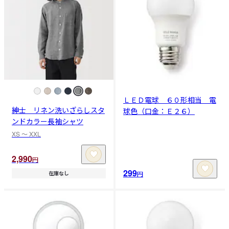
ＬＥＤ電球 ６０形相当 電
紳士 リネン洗いざらしスタ
球色（口金：Ｅ２６）
ンドカラー長袖シャツ
XS 〜 XXL
2,990
円
299
円
在庫なし