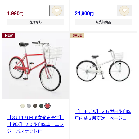
1,990
24,900
円
円
在庫なし
販売前商品
NEW
SALE
【旧モデル】２６型Ｈ型自転
【８月１９日順次発売予定】
車内装３段変速 ベージュ
【宅送】２０型自転車 エン
ジ バスケット付