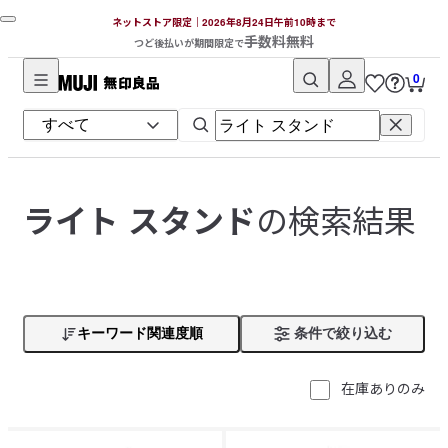
ネットストア限定｜2026年8月24日午前10時まで
手数料無料
つど後払いが期間限定で
0
無
印
良
品
ネ
の検索結果
ライト スタンド
ッ
ト
ス
ト
ア
キーワード関連度順
条件で絞り込む
在庫ありのみ