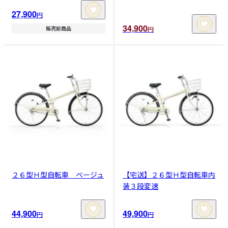
27,900
円
34,900
円
販売前商品
２６型Ｈ型自転車 ベージュ
【宅送】２６型Ｈ型自転車内
装３段変速
44,900
49,900
円
円