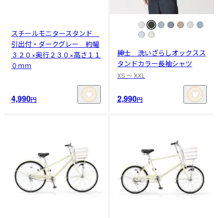
スチールモニタースタンド
引出付・ダークグレー 約幅
紳士 洗いざらしオックスス
３２０×奥行２３０×高さ１１
タンドカラー長袖シャツ
０ｍｍ
XS 〜 XXL
4,990
2,990
円
円