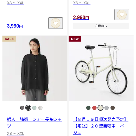
XS 〜 XXL
XS 〜 XXL
2,990
円
3,990
円
在庫なし
SALE
NEW
婦人 強撚 シアー長袖シャ
【８月１９日順次発売予定】
ツ
【宅送】２０型自転車 ベー
ジュ
XS 〜 XXL