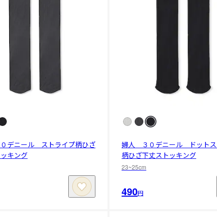
３０デニール ストライプ柄ひざ
婦人 ３０デニール ドットス
トッキング
柄ひざ下丈ストッキング
23~25cm
490
円