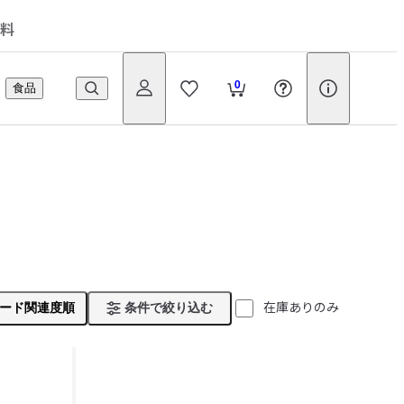
料
0
食品
在庫ありのみ
ード関連度順
条件で絞り込む