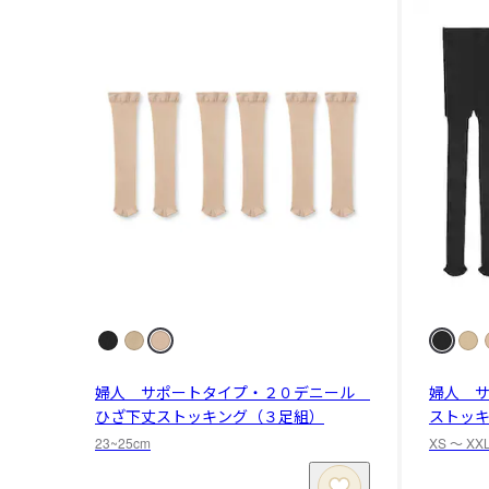
婦人 サポートタイプ・２０デニール
婦人 
ひざ下丈ストッキング（３足組）
ストッ
23~25cm
XS 〜 XX