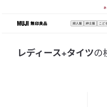
ネ
婦人服
紳士服
こど
無
印
良
品
の
レディース+タイツ
ネ
ッ
ト
ス
ト
ア