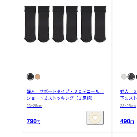
婦人 サポートタイプ・２０デニール
婦人 
ショート丈ストッキング（３足組）
下丈ス
23~25cm
23~25cm
790
490
円
円