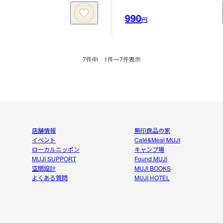
990
円
7
件中
1
件〜
7
件表示
店舗情報
無印良品の家
イベント
Café&Meal MUJI
ローカルニッポン
キャンプ場
MUJI SUPPORT
Found MUJI
空間設計
MUJI BOOKS
よくある質問
MUJI HOTEL