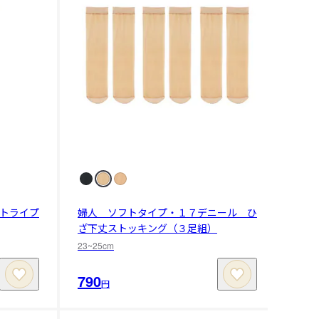
トライプ
婦人 ソフトタイプ・１７デニール ひ
ざ下丈ストッキング（３足組）
23~25cm
790
円