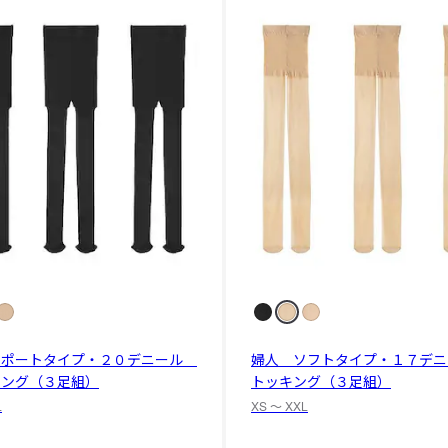
サポートタイプ・２０デニール
婦人 ソフトタイプ・１７デニ
キング（３足組）
トッキング（３足組）
L
XS 〜 XXL