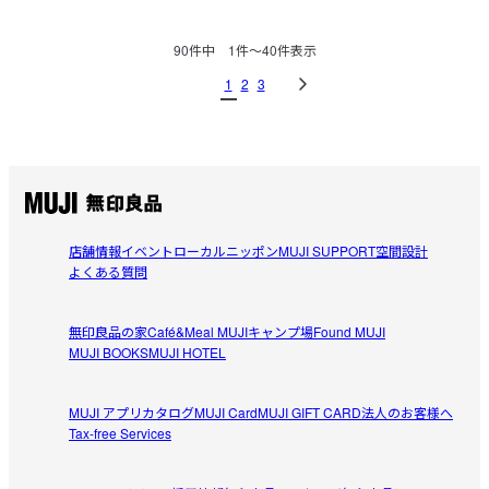
90
件中
1
件〜
40
件表示
1
2
3
店舗情報
イベント
ローカルニッポン
MUJI SUPPORT
空間設計
よくある質問
無印良品の家
Café&Meal MUJI
キャンプ場
Found MUJI
MUJI BOOKS
MUJI HOTEL
MUJI アプリ
カタログ
MUJI Card
MUJI GIFT CARD
法人のお客様へ
Tax-free Services