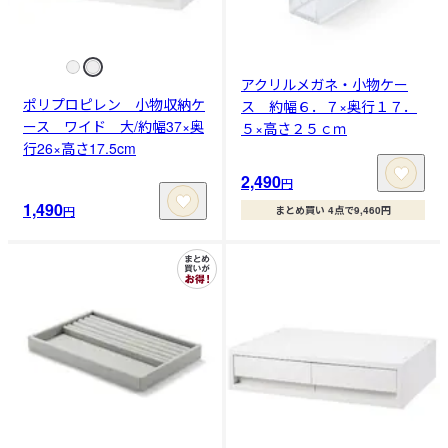
アクリルメガネ・小物ケー
ポリプロピレン 小物収納ケ
ス 約幅６．７×奥行１７．
ース ワイド 大/約幅37×奥
５×高さ２５ｃｍ
行26×高さ17.5cm
2,490
円
1,490
円
まとめ買い 4点で9,460円