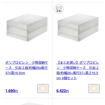
ポリプロピレン 小物収納ケ
【まとめ買い】ポリプロピレ
ース 引出２段/約幅26x奥行
ン 小物収納ケース 引出２
37x高16.5cm
段/約幅26×奥行37×高さ16.5
cm 4個セット
1,690
6,422
円
円