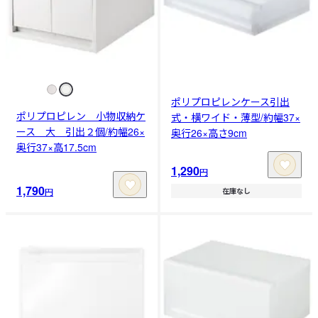
ポリプロピレンケース引出
ポリプロピレン 小物収納ケ
式・横ワイド・薄型/約幅37×
ース 大 引出２個/約幅26×
奥行26×高さ9cm
奥行37×高17.5cm
1,290
円
1,790
円
在庫なし