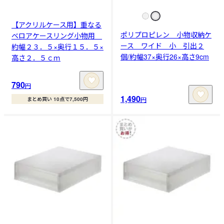
【アクリルケース用】重なる
ポリプロピレン 小物収納ケ
ベロアケースリング小物用
ース ワイド 小 引出２
約幅２３．５×奥行１５．５×
個/約幅37×奥行26×高さ9cm
高さ２．５ｃｍ
790
円
1,490
円
まとめ買い 10点で7,500円