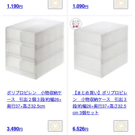
1,190
1,090
円
円
ポリプロピレン 小物収納ケ
【まとめ買い】ポリプロピレ
ース 引出２個３段/約幅26×
ン 小物収納ケース 引出３
奥行37×高さ32.5cm
段/約幅26×奥行37×高さ32.5
cm 3個セット
3,490
6,526
円
円