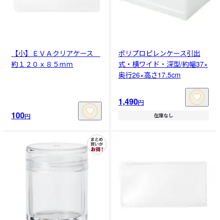
【小】ＥＶＡクリアケース
ポリプロピレンケース引出
約１２０ｘ８５ｍｍ
式・横ワイド・深型/約幅37×
奥行26×高さ17.5cm
1,490
円
100
円
在庫なし