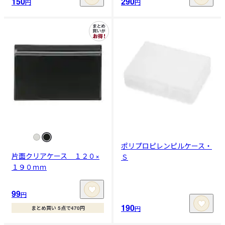
150
290
円
円
ポリプロピレンピルケース・
片面クリアケース １２０×
Ｓ
１９０ｍｍ
99
円
190
円
まとめ買い 5点で470円