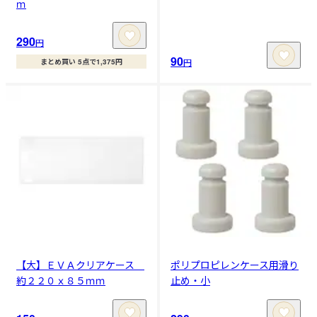
ｍ
290
円
90
円
まとめ買い 5点で1,375円
【大】ＥＶＡクリアケース
ポリプロピレンケース用滑り
約２２０ｘ８５ｍｍ
止め・小