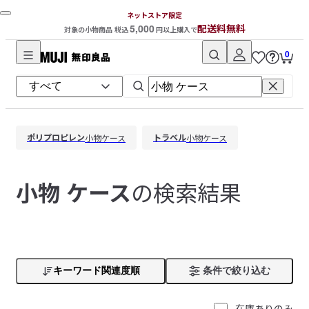
ネットストア限定
5,000
配送料無料
対象の小物商品 税込
円以上購入で
0
無
印
良
品
ポリプロピレン
トラベル
小物
ケース
小物
ケース
ネ
ッ
ト
の検索結果
小物 ケース
ス
ト
ア
キーワード関連度順
条件で絞り込む
在庫ありのみ