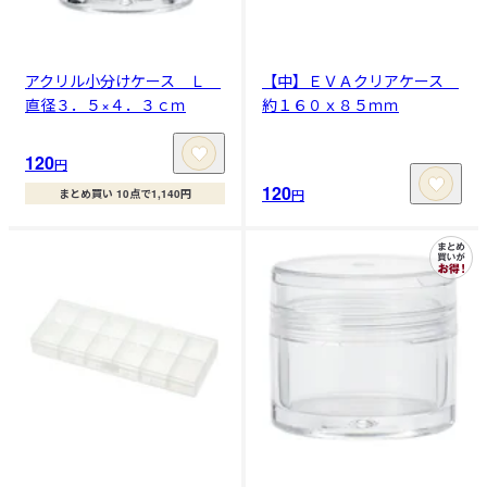
アクリル小分けケース Ｌ
【中】ＥＶＡクリアケース
直径３．５×４．３ｃｍ
約１６０ｘ８５ｍｍ
120
円
120
円
まとめ買い 10点で1,140円