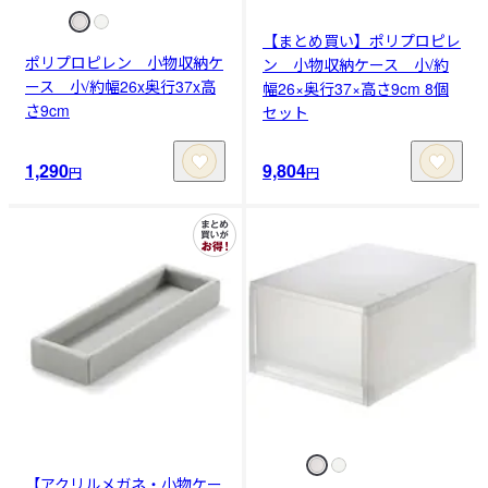
【まとめ買い】ポリプロピレ
ポリプロピレン 小物収納ケ
ン 小物収納ケース 小/約
ース 小/約幅26x奥行37x高
幅26×奥行37×高さ9cm 8個
さ9cm
セット
1,290
9,804
円
円
【アクリルメガネ・小物ケー