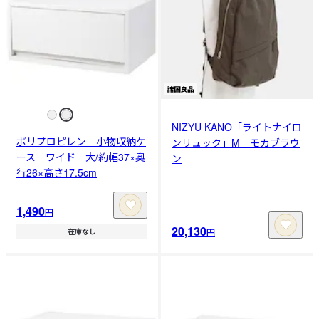
NIZYU KANO「ライトナイロ
ポリプロピレン 小物収納ケ
ンリュック」M モカブラウ
ース ワイド 大/約幅37×奥
ン
行26×高さ17.5cm
1,490
円
20,130
円
在庫なし