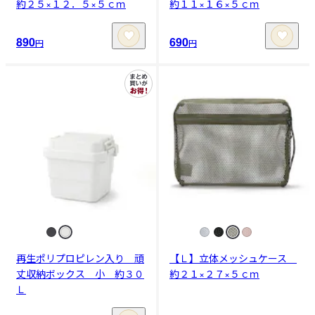
約２５×１２．５×５ｃｍ
約１１×１６×５ｃｍ
890
690
円
円
再生ポリプロピレン入り 頑
【Ｌ】立体メッシュケース
丈収納ボックス 小 約３０
約２１×２７×５ｃｍ
Ｌ