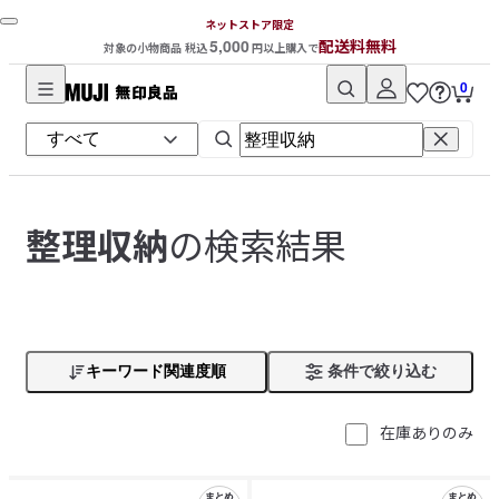
ネットストア限定
5,000
配送料無料
対象の小物商品 税込
円以上購入で
0
無
印
良
品
ネ
の検索結果
整理収納
ッ
ト
ス
ト
ア
キーワード関連度順
条件で絞り込む
在庫ありのみ