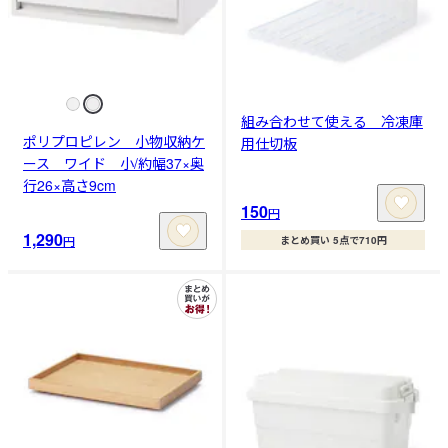
組み合わせて使える 冷凍庫
ポリプロピレン 小物収納ケ
用仕切板
ース ワイド 小/約幅37×奥
行26×高さ9cm
150
円
1,290
円
まとめ買い 5点で710円