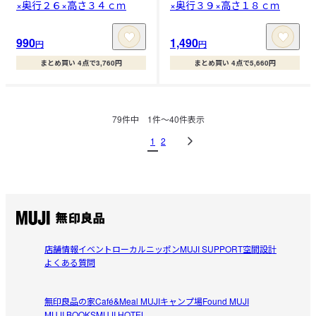
×奥行２６×高さ３４ｃｍ
×奥行３９×高さ１８ｃｍ
990
1,490
円
円
まとめ買い 4点で3,760円
まとめ買い 4点で5,660円
79
件中
1
件〜
40
件表示
1
2
店舗情報
イベント
ローカルニッポン
MUJI SUPPORT
空間設計
よくある質問
無印良品の家
Café&Meal MUJI
キャンプ場
Found MUJI
MUJI BOOKS
MUJI HOTEL