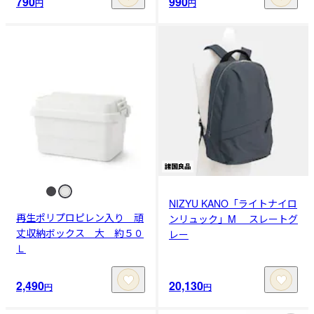
790
990
円
円
NIZYU KANO「ライトナイロ
再生ポリプロピレン入り 頑
ンリュック」M スレートグ
丈収納ボックス 大 約５０
レー
Ｌ
2,490
20,130
円
円