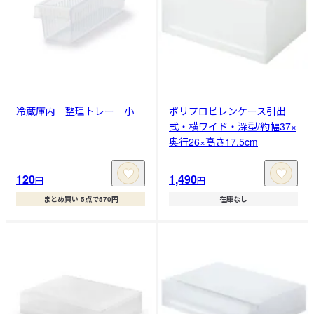
冷蔵庫内 整理トレー 小
ポリプロピレンケース引出
式・横ワイド・深型/約幅37×
奥行26×高さ17.5cm
120
1,490
円
円
まとめ買い 5点で570円
在庫なし