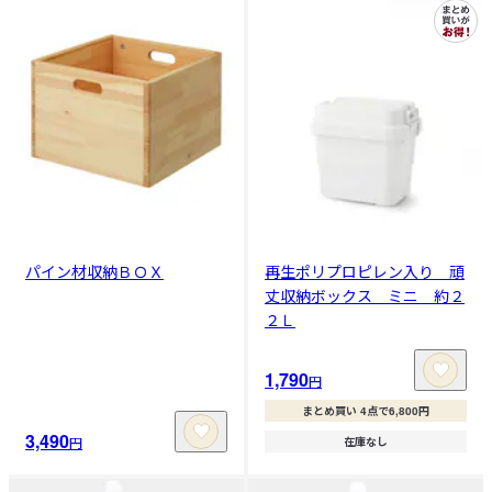
パイン材収納ＢＯＸ
再生ポリプロピレン入り 頑
丈収納ボックス ミニ 約２
２Ｌ
1,790
円
まとめ買い 4点で6,800円
3,490
円
在庫なし