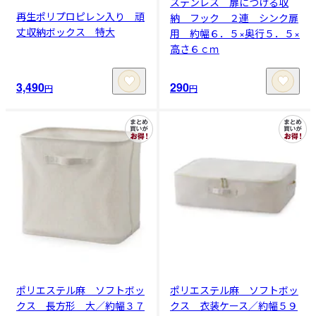
ステンレス 扉につける収
再生ポリプロピレン入り 頑
納 フック ２連 シンク扉
丈収納ボックス 特大
用 約幅６．５×奥行５．５×
高さ６ｃｍ
3,490
290
円
円
ポリエステル麻 ソフトボッ
ポリエステル麻 ソフトボッ
クス 長方形 大／約幅３７
クス 衣装ケース／約幅５９