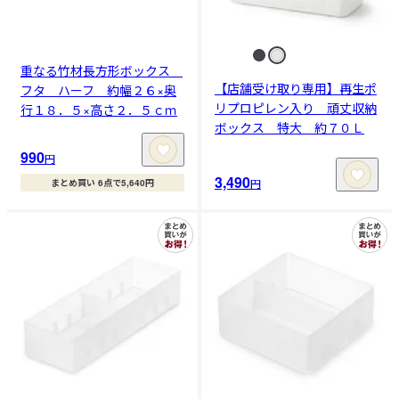
重なる竹材長方形ボックス
【店舗受け取り専用】再生ポ
フタ ハーフ 約幅２６×奥
リプロピレン入り 頑丈収納
行１８．５×高さ２．５ｃｍ
ボックス 特大 約７０Ｌ
990
円
3,490
円
まとめ買い 6点で5,640円