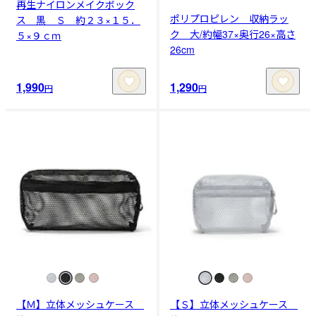
再生ナイロンメイクボック
ポリプロピレン 収納ラッ
ス 黒 Ｓ 約２３×１５．
ク 大/約幅37×奥行26×高さ
５×９ｃｍ
26cm
1,990
1,290
円
円
【Ｍ】立体メッシュケース
【Ｓ】立体メッシュケース