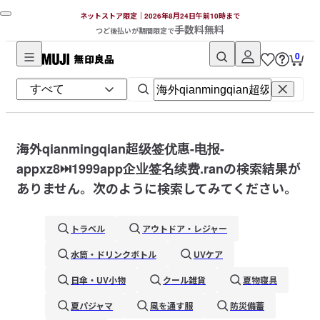
ネットストア限定｜2026年8月24日午前10時まで
手数料無料
つど後払いが期間限定で
0
無
印
良
品
ネ
海外qianmingqian超级签优惠-电报-
ッ
appxz8⏭️1999app企业签名续费.ran
の検索結果が
ト
ありません。次のように検索してみてください。
ス
ト
トラベル
アウトドア・レジャー
ア
水筒・ドリンクボトル
UVケア
日傘・UV小物
クール雑貨
夏物寝具
夏パジャマ
風を通す服
防災備蓄