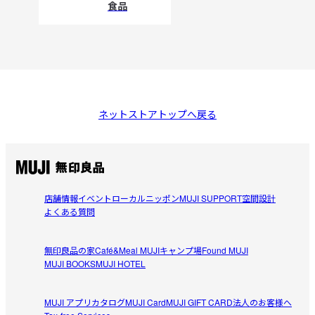
食品
ネットストアトップへ戻る
店舗情報
イベント
ローカルニッポン
MUJI SUPPORT
空間設計
よくある質問
無印良品の家
Café&Meal MUJI
キャンプ場
Found MUJI
MUJI BOOKS
MUJI HOTEL
MUJI アプリ
カタログ
MUJI Card
MUJI GIFT CARD
法人のお客様へ