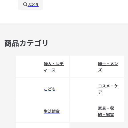
ぶどう
商品カテゴリ
婦人・レデ
紳士・メン
ィース
ズ
コスメ・ケ
こども
ア
家具・収
生活雑貨
納・家電