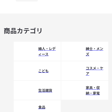
商品カテゴリ
婦人・レデ
紳士・メン
ィース
ズ
コスメ・ケ
こども
ア
家具・収
生活雑貨
納・家電
食品