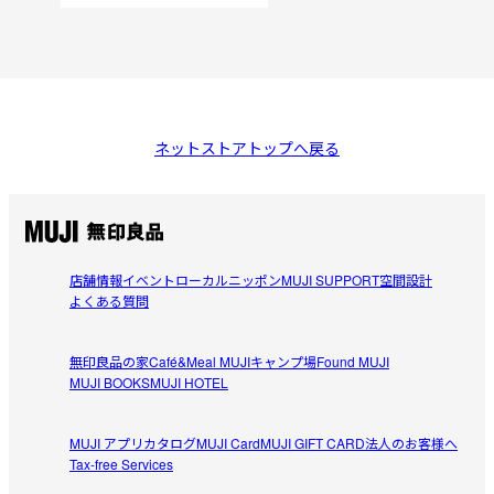
ネットストアトップへ戻る
店舗情報
イベント
ローカルニッポン
MUJI SUPPORT
空間設計
よくある質問
無印良品の家
Café&Meal MUJI
キャンプ場
Found MUJI
MUJI BOOKS
MUJI HOTEL
MUJI アプリ
カタログ
MUJI Card
MUJI GIFT CARD
法人のお客様へ
Tax-free Services