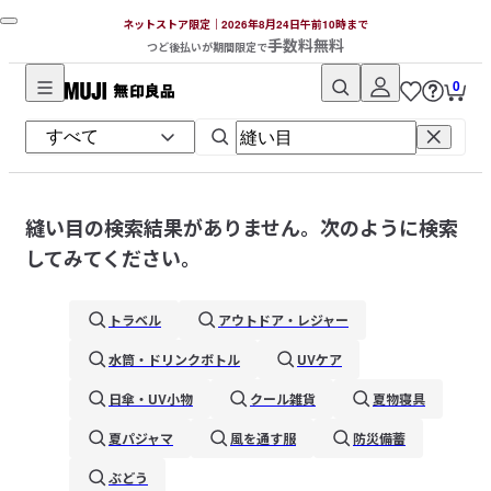
ネットストア限定｜2026年8月24日午前10時まで
手数料無料
つど後払いが期間限定で
0
無
印
良
品
ネ
縫い目
の検索結果がありません。次のように検索
ッ
してみてください。
ト
ス
トラベル
アウトドア・レジャー
ト
ア
水筒・ドリンクボトル
UVケア
日傘・UV小物
クール雑貨
夏物寝具
夏パジャマ
風を通す服
防災備蓄
ぶどう