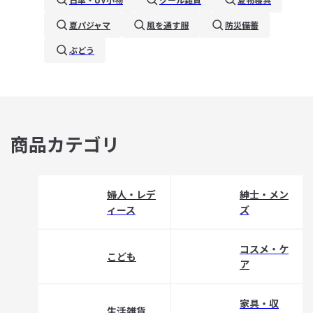
夏パジャマ
風を通す服
防災備蓄
ぶどう
商品カテゴリ
婦人・レデ
紳士・メン
ィース
ズ
コスメ・ケ
こども
ア
家具・収
生活雑貨