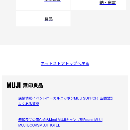
納・家電
食品
ネットストアトップへ戻る
店舗情報
イベント
ローカルニッポン
MUJI SUPPORT
空間設計
よくある質問
無印良品の家
Café&Meal MUJI
キャンプ場
Found MUJI
MUJI BOOKS
MUJI HOTEL