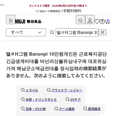
ネットストア限定｜2026年8月24日午前10時まで
手数料無料
つど後払いが期間限定で
0
無
印
良
品
ネ
탤ㄹH그램 Banonpi 10만원개인돈 근로복지공단
ッ
긴급생계비대출 바넌피선불유심내구제 대포유심
ト
가격 해남군소액급전대출 정식업체
の検索結果が
ス
ありません。次のように検索してみてください。
ト
ア
トラベル
アウトドア・レジャー
水筒・ドリンクボトル
UVケア
日傘・UV小物
クール雑貨
夏物寝具