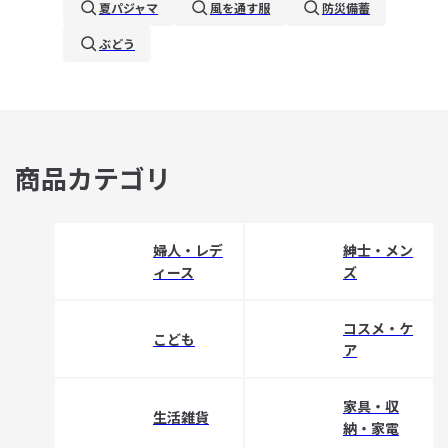
夏パジャマ
風を通す服
防災備蓄
ぶどう
商品カテゴリ
婦人・レデ
紳士・メン
ィース
ズ
コスメ・ケ
こども
ア
家具・収
生活雑貨
納・家電