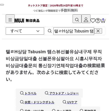
ネットストア限定｜2026年8月24日午前10時まで
手数料無料
つど後払いが期間限定で
0
無
印
良
品
ネ
탤ㄹH상담 Tsbusim 탬스뷰선불유심내구제 무직
ッ
비상금당일대출 선불폰유심팔아요 시흥시무직자
ト
비상금대출문의 통신장기연체작업대출
の検索結果
ス
がありません。次のように検索してみてくださ
ト
い。
ア
トラベル
アウトドア・レジャー
水筒・ドリンクボトル
UVケア
日傘・UV小物
クール雑貨
夏物寝具