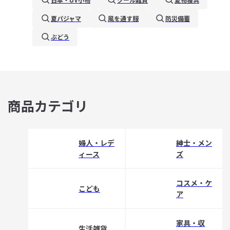
夏パジャマ
風を通す服
防災備蓄
ぶどう
商品カテゴリ
婦人・レデ
紳士・メン
ィース
ズ
コスメ・ケ
こども
ア
家具・収
生活雑貨