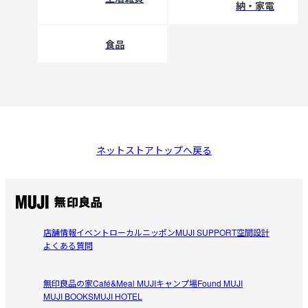
納・家電
食品
ネットストアトップへ戻る
店舗情報
イベント
ローカルニッポン
MUJI SUPPORT
空間設計
よくある質問
無印良品の家
Café&Meal MUJI
キャンプ場
Found MUJI
MUJI BOOKS
MUJI HOTEL