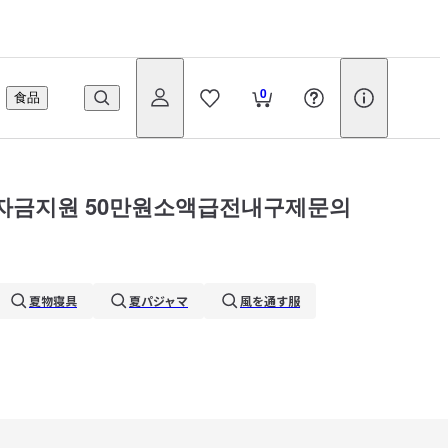
0
食品
계자금지원 50만원소액급전내구제문의
夏物寝具
夏パジャマ
風を通す服