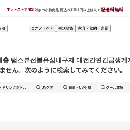
5,000
配送料無料
ネットストア限定
対象の小物商品 税込
円以上購入で
も服
コスメ・ケア
生活雑貨
家具・収納・家電
급전대출 탬스뷰선불유심내구제 대전간편긴급생
ません。次のように検索してみてください。
・ドリンクボトル
UVケア
日傘・UV小物
クール雑貨