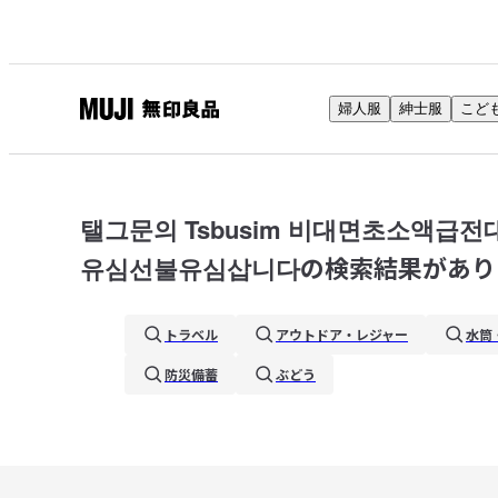
婦人服
紳士服
こど
無
印
良
品
탤그문의 Tsbusim 비대면초소액
ネ
유심선불유심삽니다
の検索結果があり
ッ
ト
ス
トラベル
アウトドア・レジャー
水筒
ト
防災備蓄
ぶどう
ア