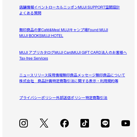
店舗情報
イベント
ローカルニッポン
MUJI SUPPORT
空間設計
よくある質問
無印良品の家
Café&Meal MUJI
キャンプ場
Found MUJI
MUJI BOOKS
MUJI HOTEL
MUJI アプリ
カタログ
MUJI Card
MUJI GIFT CARD
法人のお客様へ
Tax-free Services
ニュースリリース
採用情報
無印良品メッセージ
無印良品について
株式会社 良品計画
特定商取引法に関する表示・利用規約等
プライバシーポリシー
外部送信ポリシー
特定商取引法