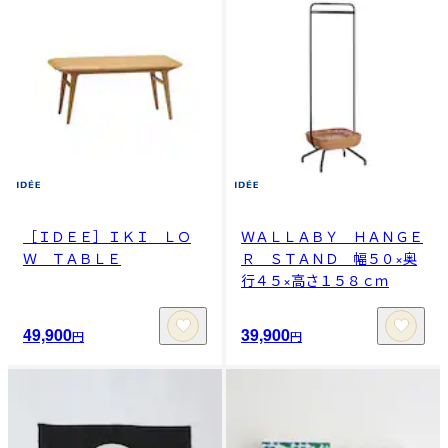
［ＩＤＥＥ］ＩＫＩ ＬＯ
ＷＡＬＬＡＢＹ ＨＡＮＧＥ
Ｗ ＴＡＢＬＥ
Ｒ ＳＴＡＮＤ 幅５０×奥
行４５×高さ１５８ｃｍ
49,900
39,900
円
円