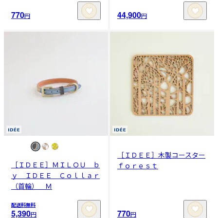
770
44,900
円
円
［ＩＤＥＥ］木製コースター
［ＩＤＥＥ］ＭＩＬＯＵ ｂ
ｆｏｒｅｓｔ
ｙ ＩＤＥＥ Ｃｏｌｌａｒ
（首輪） Ｍ
配送料無料
5,390
770
円
円