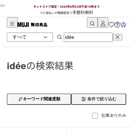
ネットストア限定｜2026年8月24日午前10時まで
手数料無料
つど後払いが期間限定で
0
無
印
良
品
ネ
の検索結果
idée
ッ
ト
ス
ト
ア
キーワード関連度順
条件で絞り込む
在庫ありのみ