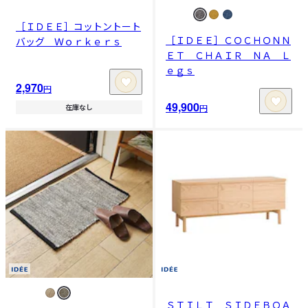
［ＩＤＥＥ］コットントート
［ＩＤＥＥ］ＣＯＣＨＯＮＮ
バッグ Ｗｏｒｋｅｒｓ
ＥＴ ＣＨＡＩＲ ＮＡ Ｌ
ｅｇｓ
2,970
円
49,900
円
在庫なし
ＳＴＩＬＴ ＳＩＤＥＢＯＡ