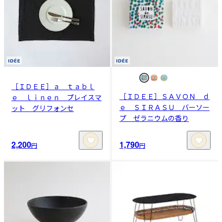
［ＩＤＥＥ］ａ ｔａｂｌ
［ＩＤＥＥ］ＳＡＶＯＮ ｄ
ｅ ｌｉｎｅｎ プレイスマ
ｅ ＳＩＲＡＳＵ バーソー
ット グリフォンセ
プ ゼラニウムの香り
2,200
1,790
円
円