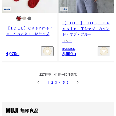
［ＩＤＥＥ］ＩＤＥＥ Ｄｅ
［ＩＤＥＥ］Ｃａｓｈｍｅｒ
ｓｓｉｎ Ｔシャツ カイン
ｅ Ｓｏｃｋｓ Ｍサイズ
ド・オブ・ブルー
フリー
配送料無料
4,070
5,990
円
円
227
件中
41
件〜
80
件表示
1
2
3
4
5
6