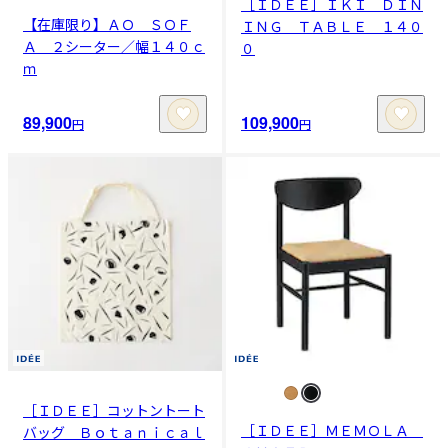
［ＩＤＥＥ］ＩＫＩ ＤＩＮ
【在庫限り】ＡＯ ＳＯＦ
ＩＮＧ ＴＡＢＬＥ １４０
Ａ ２シーター／幅１４０ｃ
０
ｍ
89,900
109,900
円
円
［ＩＤＥＥ］コットントート
［ＩＤＥＥ］ＭＥＭＯＬＡ
バッグ Ｂｏｔａｎｉｃａｌ