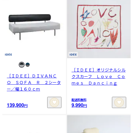
［ＩＤＥＥ］オリジナルシル
［ＩＤＥＥ］ＤＩＶＡＮＣ
クスカーフ Ｌｏｖｅ Ｃｏ
Ｏ ＳＯＦＡ Ｒ ２シータ
ｍｅｓ Ｄａｎｃｉｎｇ
ー／幅１６０ｃｍ
配送料無料
139,900
9,990
円
円