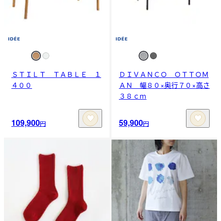
ＳＴＩＬＴ ＴＡＢＬＥ １
ＤＩＶＡＮＣＯ ＯＴＴＯＭ
４００
ＡＮ 幅８０×奥行７０×高さ
３８ｃｍ
109,900
59,900
円
円