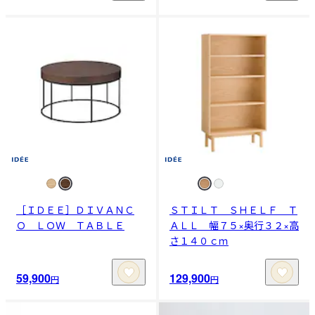
［ＩＤＥＥ］ＤＩＶＡＮＣ
ＳＴＩＬＴ ＳＨＥＬＦ Ｔ
Ｏ ＬＯＷ ＴＡＢＬＥ
ＡＬＬ 幅７５×奥行３２×高
さ１４０ｃｍ
59,900
129,900
円
円