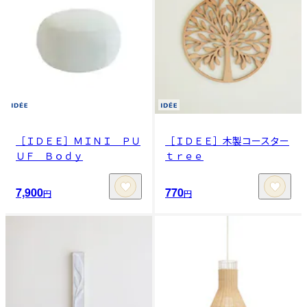
［ＩＤＥＥ］ＭＩＮＩ ＰＵ
［ＩＤＥＥ］木製コースター
ＵＦ Ｂｏｄｙ
ｔｒｅｅ
7,900
770
円
円