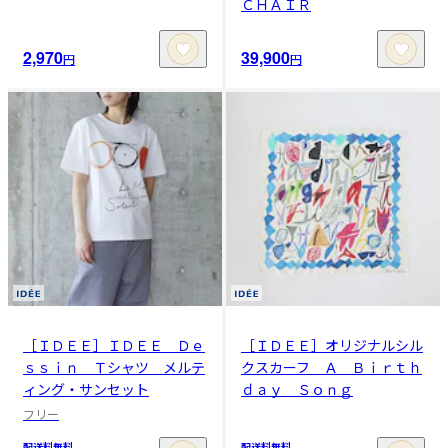
ＣＨＡＩＲ
2,970
39,900
円
円
［ＩＤＥＥ］ＩＤＥＥ Ｄｅ
［ＩＤＥＥ］オリジナルシル
ｓｓｉｎ Ｔシャツ メルテ
クスカーフ Ａ Ｂｉｒｔｈ
ィング・サンセット
ｄａｙ Ｓｏｎｇ
フリー
配送料無料
配送料無料