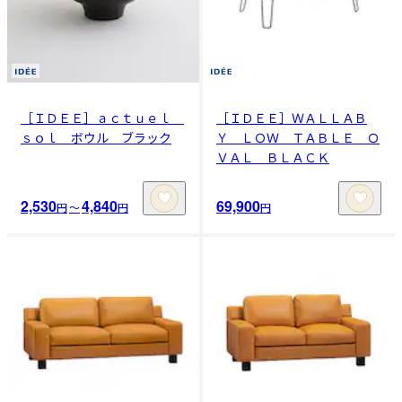
［ＩＤＥＥ］ａｃｔｕｅｌ
［ＩＤＥＥ］ＷＡＬＬＡＢ
ｓｏｌ ボウル ブラック
Ｙ ＬＯＷ ＴＡＢＬＥ Ｏ
ＶＡＬ ＢＬＡＣＫ
2,530
4,840
69,900
円
〜
円
円