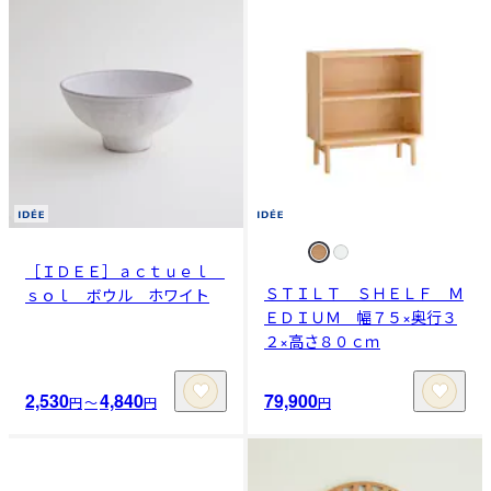
［ＩＤＥＥ］ａｃｔｕｅｌ
ＳＴＩＬＴ ＳＨＥＬＦ Ｍ
ｓｏｌ ボウル ホワイト
ＥＤＩＵＭ 幅７５×奥行３
２×高さ８０ｃｍ
2,530
4,840
79,900
円
〜
円
円