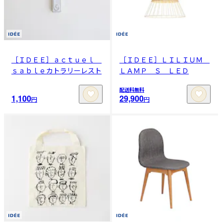
［ＩＤＥＥ］ａｃｔｕｅｌ
［ＩＤＥＥ］ＬＩＬＩＵＭ
ｓａｂｌｅカトラリーレスト
ＬＡＭＰ Ｓ ＬＥＤ
配送料無料
1,100
29,900
円
円