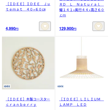
［ＩＤＥＥ］ＩＤＥＥ Ｊｕ
ＲＤ Ｌ Ｎａｔｕｒａｌ
ｔｅｍａｔ ４０×６０㎝
幅１４１×奥行４４×高さ６０
ｃｍ
4,990
129,900
円
円
［ＩＤＥＥ］木製コースター
［ＩＤＥＥ］ＬＩＬＩＵＭ
ｃｒａｎｂｅｒｒｙ
ＬＡＭＰ ＬＥＤ