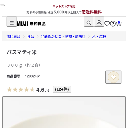
ネットストア限定
5,000
配送料無料
対象の小物商品 税込
円以上購入で
0
無
無印良品
印
食品
発酵ぬかどこ・乾物・調味料
米・雑穀
良
品
バスマティ米
ネ
３００ｇ（約２合）
ッ
ト
商品番号
12832461
ス
ト
4.6
(
124
件)
/
5
ア