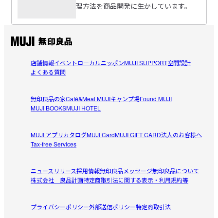
理方法を商品開発に生かしています。
店舗情報
イベント
ローカルニッポン
MUJI SUPPORT
空間設計
よくある質問
無印良品の家
Café&Meal MUJI
キャンプ場
Found MUJI
MUJI BOOKS
MUJI HOTEL
MUJI アプリ
カタログ
MUJI Card
MUJI GIFT CARD
法人のお客様へ
Tax-free Services
ニュースリリース
採用情報
無印良品メッセージ
無印良品について
株式会社 良品計画
特定商取引法に関する表示・利用規約等
プライバシーポリシー
外部送信ポリシー
特定商取引法