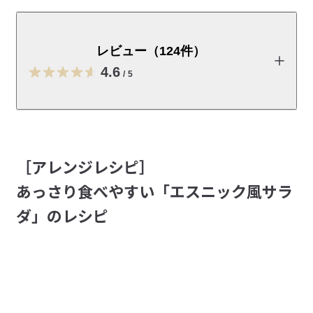
インドとパキスタンで食べられている長粒の香り米。粘
り気がなく、パラッと炊き上がるので、カレーによく合
います。
レビュー（124件）
お米は農作物の扱いになるため、賞味期限の表示はございませ
4.6
/
5
ん。 

商品パッケージには、輸入時期（年月日）が記載されていま
す。

レビューを投稿する
※本ページ商品仕様での賞味期限は目安日となります。

［アレンジレシピ］
※お客様のご都合による出荷後の返品・キャンセル・交換は承れ
なおこ
ません。
2026/07/14
あっさり食べやすい「エスニック風サラ
商品表示情報(原材料・アレルギー・製造所固
ダ」のレシピ
ビリヤニ作りにぴったり
有記号等)
（PDF：0.1MB）
1人分のビリヤニを炊飯器で作る時にいつも使っています。
参考になった（0人）
きちんと30分以上浸水させて、きちんと水を計量すれば、
受取手段
店舗受け取り可・コンビニ受け取り可
炊飯器でも、ほわっほわのビリヤニができます。
ゆうやけ
2026/06/28