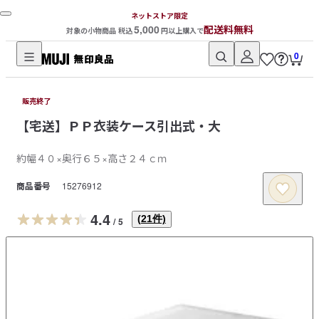
ネットストア限定
5,000
配送料無料
対象の小物商品 税込
円以上購入で
0
無
印
販売終了
良
【宅送】ＰＰ衣装ケース引出式・大
品
ネ
約幅４０×奥行６５×高さ２４ｃｍ
ッ
ト
商品番号
15276912
ス
ト
4.4
(
21
件)
/
5
ア