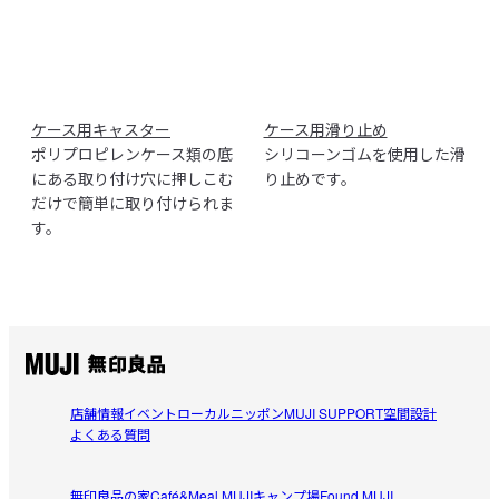
ケース用キャスター
ケース用滑り止め
ポリプロピレンケース類の底
シリコーンゴムを使用した滑
にある取り付け穴に押しこむ
り止めです。
だけで簡単に取り付けられま
す。
店舗情報
イベント
ローカルニッポン
MUJI SUPPORT
空間設計
よくある質問
無印良品の家
Café&Meal MUJI
キャンプ場
Found MUJI