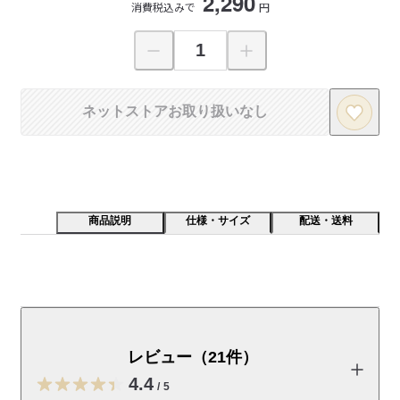
2,290
消費税込みで
円
ネットストアお取り扱いなし
商品説明
仕様・サイズ
配送・送料
押入れに合わせて奥行を深くし、並べて使えるよう、幅
を４０ｃｍに。押入れスペースを最大に利用することが
できます。
レビュー（21件）
　商品名変更のお知らせ　
4.4
/
5