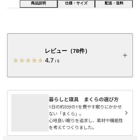
商品説明
仕様・サイズ
配送・送料
綿本来の風合いを生かすために洗いざらしで仕上げまし
た。季節を問わず、一年を通じて使用できます。綿はオ
ーガニックコットン１００％です。仕様：筒型仕様（入
レビュー（78件）
れ口を内側に折り込む)
4.7
/
5
掛ふとんカバー／ボックスシーツはそれぞれシングル～クイー
ンまでの4サイズ、まくらカバーは43×63cm用と50×70cm用の2
サイズ展開です。

レビューを投稿する
【シリーズ】

暮らしと寝具 まくらの選び方
同素材のカバーは
こちら
です。

わお
1日の約3分の1を費やす眠りにかかせ
2026/08/07
ない「まくら」。
【素材】

心地良い眠りを追求し、素材や機能性
お使いいただく初めから自然な風合いや、やわらかな肌触りを
を考えてつくりました。
グレーから白に変更
楽しめるように「洗い加工」を施しています。

薄手で乾きやすくさらっとした生地感が特徴です。

元々グレーを愛用していましたが、ニキビの薬で部分的に