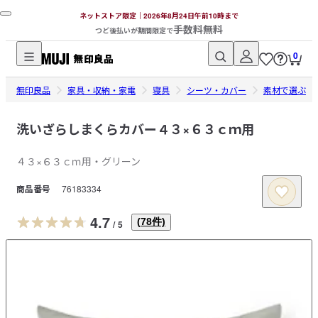
ネットストア限定｜2026年8月24日午前10時まで
手数料無料
つど後払いが期間限定で
0
無
無印良品
印
家具・収納・家電
寝具
シーツ・カバー
素材で選ぶ
良
品
洗いざらしまくらカバー４３×６３ｃｍ用
ネ
４３×６３ｃｍ用・グリーン
ッ
ト
商品番号
76183334
ス
ト
4.7
(
78
件)
/
5
ア