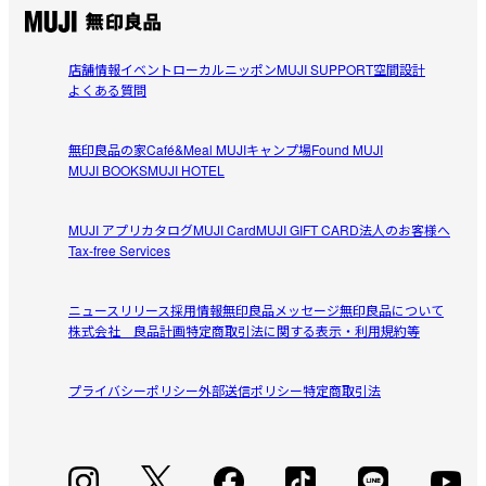
参考になった（0人）
漂白されてしまい色むらが目立ってしまうので白に変更し
【お手入れ】

ました。夏だし白が涼しくて良い。さらっとしていて肌触
まみみん
洗濯の際は目に見える埃やゴミを取り除き、ネットに入れて洗
りが良いので何年も愛用してます。
店舗情報
イベント
ローカルニッポン
MUJI SUPPORT
空間設計
2026/08/07
濯をしてください。

よくある質問
干す際には生地を軽く叩いて整えると深いしわ予防ができま
す。

好きな色
無印良品の家
Café&Meal MUJI
キャンプ場
Found MUJI
子供部屋にネイビーを購入しました。ネイビーと言うよ
MUJI BOOKS
MUJI HOTEL
※仕様につきましては、
寝装カバー(掛ふとんカバー、ボックス
参考になった（0人）
り、きれいなブルーグレーで、店頭で見て一目惚れでし
シーツなど）の形状の違い
た。

MUJI アプリ
カタログ
MUJI Card
MUJI GIFT CARD
法人のお客様へ
れみゅえら
肌触りも良く、子供もお気に入り。

Tax-free Services
受取手段
店舗受け取り可・コンビニ受け取り可
2026/08/04
この色味、なくならないで欲しいです。
ニュースリリース
採用情報
無印良品メッセージ
無印良品について
洗いざらし感が良い！
株式会社 良品計画
特定商取引法に関する表示・利用規約等
ネーミングの通り、洗いざらしが良くて、

参考になった（1人）
大きさがピッタリじゃなくても折って調整すればよいの
プライバシーポリシー
外部送信ポリシー
特定商取引法
で、

使いやすいです。
すべてのレビューを見る
閉じる