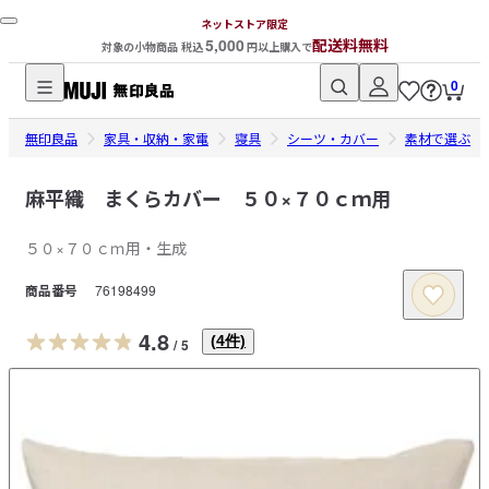
ネットストア限定
5,000
配送料無料
対象の小物商品 税込
円以上購入で
0
無
無印良品
印
家具・収納・家電
寝具
シーツ・カバー
素材で選ぶ
良
品
麻平織 まくらカバー ５０×７０ｃｍ用
ネ
５０×７０ｃｍ用・生成
ッ
ト
商品番号
76198499
ス
ト
4.8
(
4
件)
/
5
ア