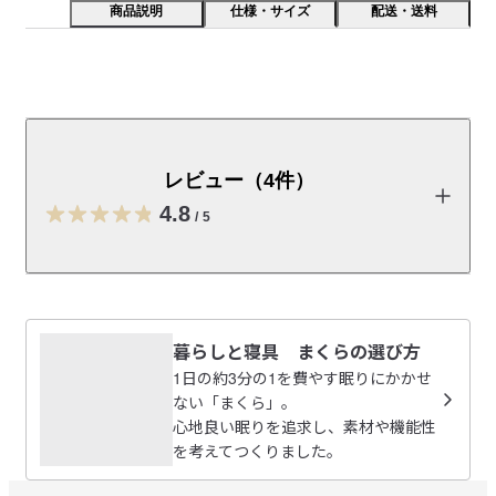
商品説明
仕様・サイズ
配送・送料
使うほどにやわらかさと風合いが増すリネンを使用して
います。吸放湿性がよく一年中使えます。
レビュー（4件）
※仕様につきましては、
寝装カバー(掛ふとんカバー、ボックス
シーツなど）の形状の違い
をご確認ください。
4.8
/
5
受取手段
店舗受け取り可・コンビニ受け取り可
レビューを投稿する
暮らしと寝具 まくらの選び方
ピノキオ
1日の約3分の1を費やす眠りにかかせ
2026/07/22
ない「まくら」。
心地良い眠りを追求し、素材や機能性
を考えてつくりました。
麻らしい色合い
素っ気ないぐらいシンプルで、まさに素のまんまの麻の色