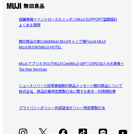
参考になった（0人）
合いと風合いがシックで素敵。探しても見つからない何気
ないけれど印象に残ります。
ケイちゃん
店舗情報
イベント
ローカルニッポン
MUJI SUPPORT
空間設計
2026/07/21
よくある質問
肌触りが良いです。
無印良品の家
Café&Meal MUJI
キャンプ場
Found MUJI
店頭で色違いで購入していたのを・洗い替えで更に購入し
MUJI BOOKS
MUJI HOTEL
参考になった（0人）
ました。

首元が肌触りが良くて気に入っていますが。

MUJI アプリ
カタログ
MUJI Card
MUJI GIFT CARD
法人のお客様へ
しょう
柄物があると良いなぁと思います。
Tax-free Services
2026/07/06
ニュースリリース
採用情報
無印良品メッセージ
無印良品について
肌触りがよいです。
株式会社 良品計画
特定商取引法に関する表示・利用規約等
同じ生成色のベッドカバーと合わせたくて購入しました。
参考になった（0人）
封筒型のカバーなのである程度は枕の大きさに合わせるこ
プライバシーポリシー
外部送信ポリシー
特定商取引法
とができます。夏場は麻の肌触りがよいです。
すべてのレビューを見る
閉じる