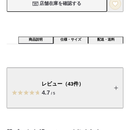
店舗在庫を確認する
商品説明
仕様・サイズ
配送・送料
脇に縫い目が無いので、肌あたりが良く、優しい着心地
です。綿はオーガニックコットンです。
レビュー（43件）
【素材】

ゴム編みと呼ばれる伸縮性に優れたフライス編みで、赤ちゃん
4.7
/
5
がのびやかに過ごせる素材です。「生成」は無染色で綿そのま
まの「まんまの色」を展開しています。

レビューを投稿する
【デザイン】

脇の縫い目をなくし、赤ちゃんにとって肌あたりのやさしい仕
様に改良しました。スナップボタンは内側の色を交互に変える