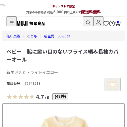
ネットストア限定
5,000
配送料無料
対象の小物商品 税込
円以上購入で
0
無
無印良品
印
こども
新生児｜50-80㎝
良
品
ベビー 脇に縫い目のないフライス編み長袖カバ
ネ
ーオール
ッ
ト
新生児８０・ライトイエロー
ス
商品番号
76741213
ト
ア
4.7
(
43
件)
/
5