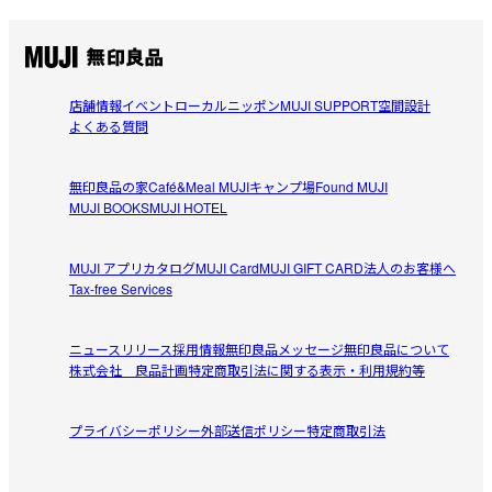
参考になった（0人）
大きくなる前の新生児期早めにたくさん着せてあげてくだ
さい。
店舗情報
イベント
ローカルニッポン
MUJI SUPPORT
空間設計
すべてのレビューを見る
よくある質問
閉じる
無印良品の家
Café&Meal MUJI
キャンプ場
Found MUJI
MUJI BOOKS
MUJI HOTEL
MUJI アプリ
カタログ
MUJI Card
MUJI GIFT CARD
法人のお客様へ
Tax-free Services
ニュースリリース
採用情報
無印良品メッセージ
無印良品について
株式会社 良品計画
特定商取引法に関する表示・利用規約等
プライバシーポリシー
外部送信ポリシー
特定商取引法