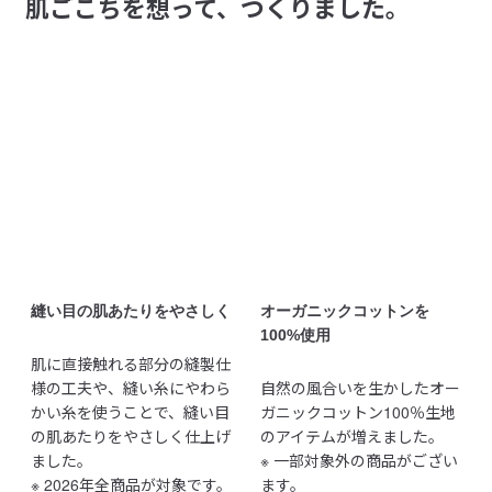
肌ごこちを想って、つくりました。
yumi
ことで、かけ違いを防ぎます。

2026/06/22
【仕様】

透け感：なし

無印デビュー
伸縮性：あり

孫に着せる人生初の無印商品です

フィット感：普通
参考になった（0人）
これから先　無印の商品しかプレゼントしないつもり　笑

きっと　親も素材の良さに気づいてくれるはず　赤ちゃん
受取手段
店舗受け取り可・コンビニ受け取り可
くみっこー
の頃から無印　うらやましいよー笑
2026/06/17
とても優しくて気持ち良い生地！
とても優しい触り心地で、母の私もいつも気持ち良い気分
縫い目の肌あたりをやさしく
オーガニックコットンを
参考になった（0人）
を味わっていました！可愛くて優しいピンク色、サイズア
100%使用
ウトした今でも大事に保管しています。
肌に直接触れる部分の縫製仕
ずね
様の工夫や、縫い糸にやわら
自然の風合いを生かしたオー
2026/06/05
かい糸を使うことで、縫い目
ガニックコットン100％生地
の肌あたりをやさしく仕上げ
のアイテムが増えました。
無印で安心
ました。
※ 一部対象外の商品がござい
※ 2026年全商品が対象です。
ます。
やや小さめ、タイトめの作りに感じます。
