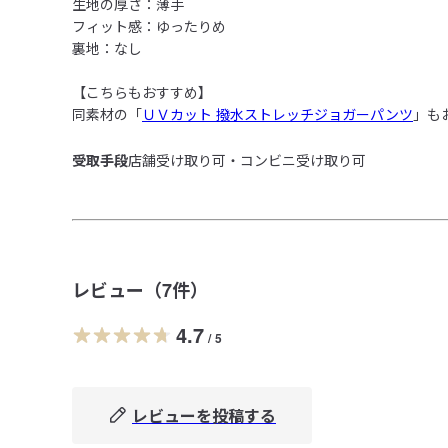
生地の厚さ：薄手

フィット感：ゆったりめ

裏地：なし

【こちらもおすすめ】

同素材の「
ＵＶカット 撥水ストレッチジョガーパンツ
受取手段
店舗受け取り可・コンビニ受け取り可
レビュー（
7
件）
4.7
/
5
レビューを投稿する