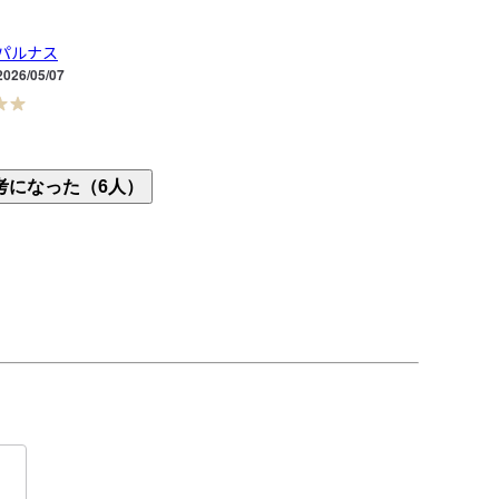
パルナス
2026/05/07
パーカーは見かけますが、こちらは試着した時の着
考になった（6人）
ルエットがすっきりしていて、スタイリッシュに感
。少し生地が厚いようですが、夏は暑いから着れな
。季節の変わり目や春秋には役立ちそうです。