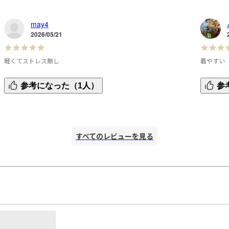
may4
2026/05/21
軽くてストレス無し
着やすい
レディースのタイプよりメンズタイプの方が良かったのです
よく似た
参考になった（1人）
参
が、店頭サイズ取り扱いなしだったので、オンラインショッ
心地やシ
プで購入しました。

じました
軽くて着心地良いですね。

いかなぁ
実際の撥水効果はまだ分かりませんが、通気性の面は良さそ
すべてのレビューを見る
うです。