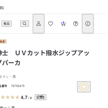
料
0
食品
ALE
紳士 ＵＶカット撥水ジップアッ
プパーカ
士ＸＬ・黒
品番号
76750475
4.7
(
7
件)
/
5
ラー：
黒