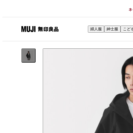
ネ
婦人服
紳士服
こど
無
印
良
品
ネ
ッ
ト
ス
ト
ア