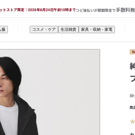
手数料無
ットストア限定｜2026年8月24日午前10時まで
つど後払いが期間限定で
も服
コスメ・ケア
生活雑貨
家具・収納・家電
S
紳
商
カ