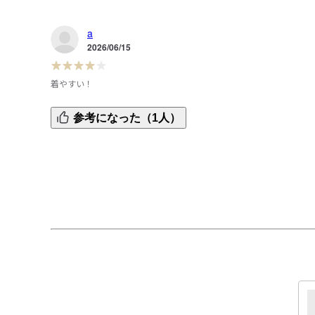
a
2026/06/15
着やすい！
主人に頼まれたので代弁すると、袖の部分がマジックテープ
参考になった（1人）
になっているのが苦手なので、こちらは生地感といい好みで
した。

ゆったりと着られるので重宝します。