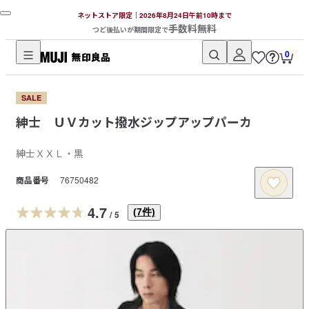
ネットストア限定｜2026年8月24日午前10時まで
手数料無料
つど後払いが期間限定で
0
無
印
SALE
良
紳士 ＵＶカット撥水ジップアップパーカ
品
ネ
紳士ＸＸＬ・黒
ッ
ト
商品番号
76750482
ス
ト
4.7
(
7
件)
/
5
ア