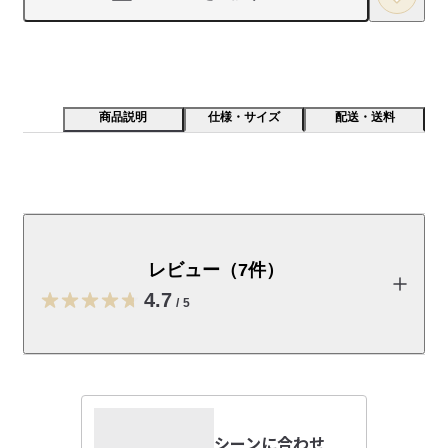
商品説明
仕様・サイズ
配送・送料
通気性があり乾きやすく、適度にストレッチする生地
で、軽い運動にも着用できます。
レビュー（7件）
【素材】

UVカット機能に加え、撥水加工も施した素材です。軽い運動や
4.7
/
5
外出時にも快適に着用でき、春先から秋口までロングシーズン
活躍します。

レビューを投稿する
【デザイン】

ややゆとりのあるシルエットで、幅広いシーンに合わせやすい
ベーシックなデザインです。袖口と裾にはゴムを入れていま
シーンに合わせ
a