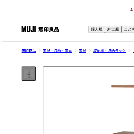
ネ
婦人服
紳士服
こど
無
印
良
無印良品
家具・収納・家電
家具
収納棚・収納ラック
品
ネ
ッ
ト
ス
ト
ア