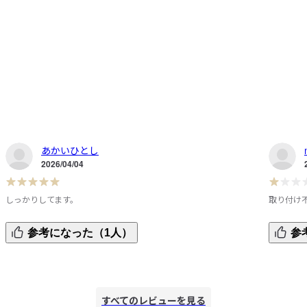
あかいひとし
2026/04/04
しっかりしてます。
取り付け
ペ
非常にしっかりした作りです。ちょっと高いけど買ってよか
スチール
参考になった（1人）
参
った！
パイプの
つ
数年前に
は質が低
すべてのレビューを見る
次回から