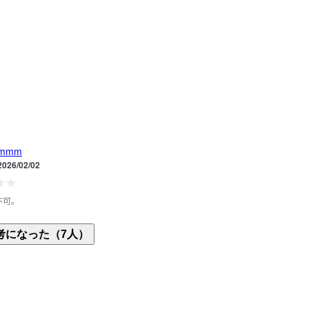
mmm
2026/02/02
不可。
パイプがどうやっても取り付け出来ません。

考になった（7人）
ネジが短いのか、棚側の溝に問題があるのか？

購入したものは全く問題ありませんが、新しいもの
下しています。

は他社の類似品を購入します。