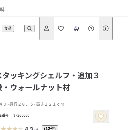
料
0
食品
スタッキングシェルフ・追加３
段・ウォールナット材
４０×奥行２８．５×高さ１２１ｃｍ
品番号
37265660
4.3
(
12
件)
/
5