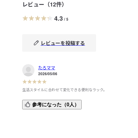
レビュー（
12
件）
4.3
/
5
レビューを投稿する
たろママ
2026/05/06
生活スタイルに合わせて変化できる便利なラック。
3人兄弟の生活変化に合わせて購入。縦列ごとに1人ずつス
参考になった（0人）
ースを分け、こどもたち専用のロッカーにしています。一番
上は習い事のユニフォームをカゴに入れて、2段目は1人ず
の教科書などの本類、3段目は学校のリュックサックを入れ
ています。